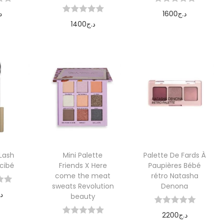
د
1600
د.ج
1400
د.ج
r au
Ajouter au
Ajouter au
er
panier
panier
Lash
Mini Palette
Palette De Fards À
cibé
Friends X Here
Paupières Bébé
come the meat
rétro Natasha
sweats Revolution
Denona
د
beauty
r au
2200
د.ج