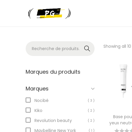
Recher
Showing all 10
che
Marques du produits
Marques
Nocibé
( 3 )
Kiko
( 2 )
Base pour
Revolution beauty
( 2 )
yeux neutra
Maybelline New York
( 1 )