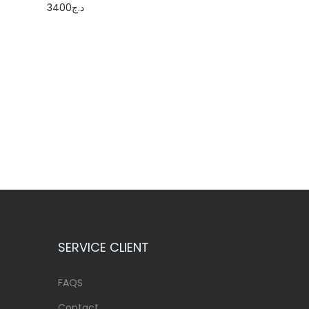
3400
د.ج
Ajouter au
Ajouter au
panier
panier
SERVICE CLIENT
FAQS
Contact