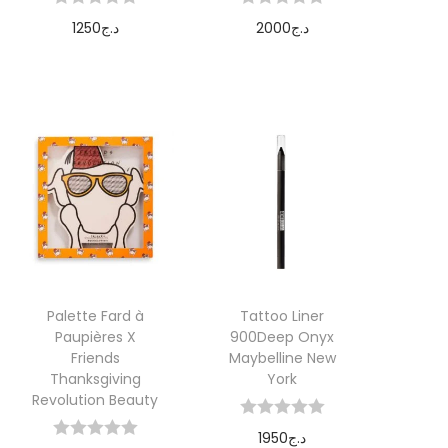
1250
د.ج
2000
د.ج
Ajouter au
Ajouter au
panier
panier
Palette Fard à
Tattoo Liner
Paupières X
900Deep Onyx
Friends
Maybelline New
Thanksgiving
York
Revolution Beauty
1950
د.ج