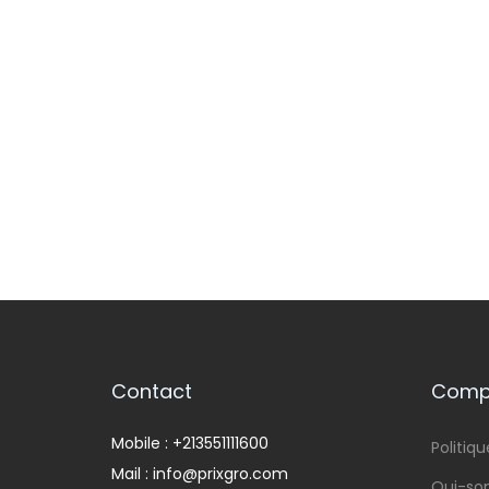
pani
Contact
Compa
Mobile : +213551111600
Politiqu
Mail : info@prixgro.com
Qui-s