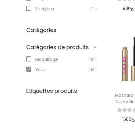
900
.ج
Sheglam
( 1 )
Ajoute
pani
Catégories
Catégories de produits
Maquillage
( 10 )
Yeux
( 10 )
Etiquettes produits
Mascara 
Curve No
1500
.ج
Ajoute