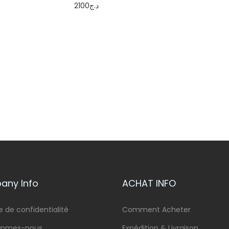
er
2100
د.ج
Ajouter au
Ajouter au
panier
panier
ny Info
ACHAT INFO
e de confidentialité
Comment Acheter
ommes-nous
Expédition & Livraison