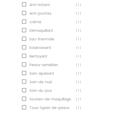
Anti-irritant
Ajoute
( 1 )
pani
Anti-poches
( 1 )
crème
( 1 )
Démaquillant
( 1 )
Eau-thermale
( 1 )
Eclaircissant
( 1 )
Nettoyant
( 1 )
Peaux-sensibles
( 1 )
Soin-Apaisant
( 1 )
Soin-de-nuit
( 1 )
Soin-du-jour
( 1 )
Soutien-de-maquillage
( 1 )
Tous-types-de-peaux
( 1 )