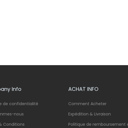
ny Info
ACHAT INFO
e de confidentialité
Comment Acheter
ommes-nous
Expédition & Livraison
& Conditions
Politique de remboursement 