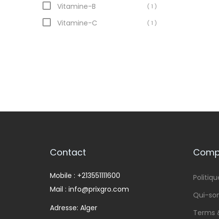
Vitamine-B
( 1 )
Vitamine-C
( 1 )
Contact
Compa
Mobile : +213551111600
Politiqu
Mail : info@prixgro.com
Qui-s
Adresse: Alger
Terms 