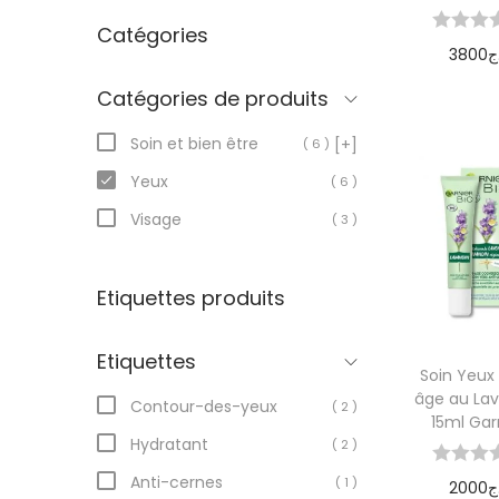
Catégories
3800
ج
Ajoute
Catégories de produits
pani
Soin et bien être
[+]
( 6 )
Yeux
( 6 )
Visage
( 3 )
Etiquettes produits
Etiquettes
Soin Yeux 
âge au La
Contour-des-yeux
( 2 )
15ml Gar
Hydratant
( 2 )
Anti-cernes
( 1 )
2000
ج