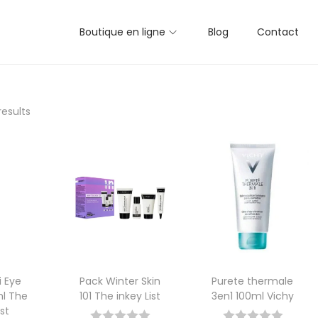
Boutique en ligne
Blog
Contact
results
i Eye
Pack Winter Skin
Purete thermale
l The
101 The inkey List
3en1 100ml Vichy
ist