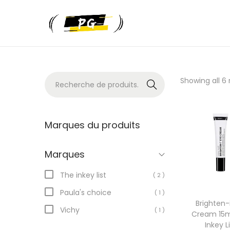
Recher
Showing all 6 
che
Marques du produits
Marques
The inkey list
( 2 )
Paula's choice
( 1 )
Brighten-
Vichy
( 1 )
Cream 15m
Inkey L