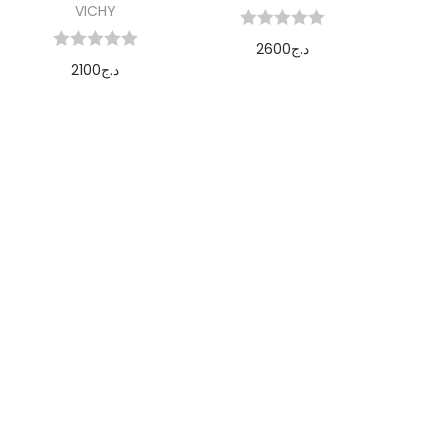
VICHY
2600
د.ج
2100
د.ج
Ajouter au
Ajouter au
panier
panier