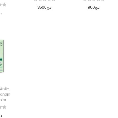
8500
د.ج
900
د.ج
د.
Ajouter au
Ajouter au
r au
panier
panier
er
Anti-
vandin
nier
د.