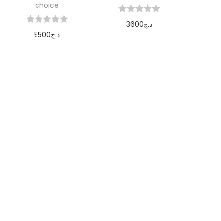
choice
3600
د.ج
5500
د.ج
Ajouter au
Ajouter au
panier
panier