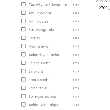
Tous-types-de-peaux
( 4 )
2700
ج
Anti-oxydant
( 3 )
Ajoute
Anti-ridules
( 3 )
pani
Base-vegetale
( 3 )
Sérum
( 3 )
Vitamine-C
( 3 )
Acide-Hyaluronique
( 2 )
Eclaircissant
( 2 )
Exfoliant
( 2 )
Peaux seches
( 2 )
Protecteur
( 2 )
Soin-correcteur
( 2 )
Acide-Ascorbique
( 1 )