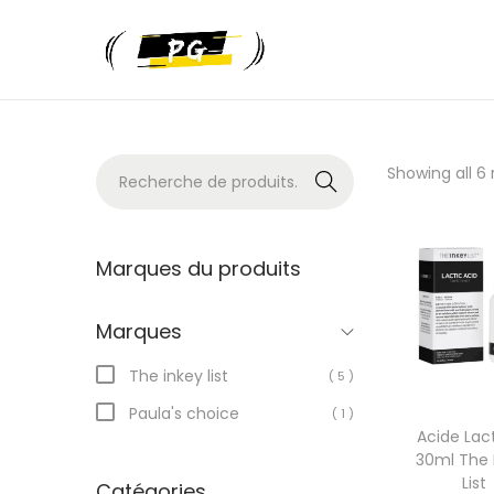
Recher
Showing all 6 
che
Marques du produits
Marques
The inkey list
( 5 )
Paula's choice
( 1 )
Acide Lac
30ml The 
List
Catégories