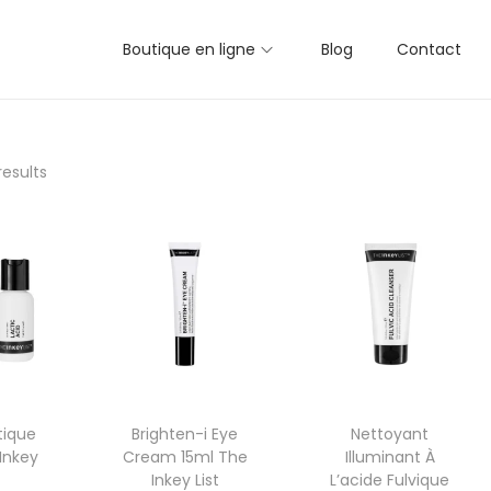
Boutique en ligne
Blog
Contact
results
tique
Brighten-i Eye
Nettoyant
Inkey
Cream 15ml The
Illuminant À
Inkey List
L’acide Fulvique