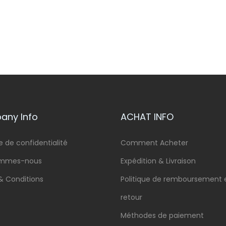
ny Info
ACHAT INFO
e de confidentialité
Comment Acheter
ommes-nous
Expédition & Livraison
& Conditions
Politique de remboursement 
retour
Méthodes de paiement