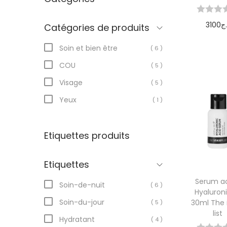
3100
.ج
Catégories de produits
Ajoute
Soin et bien être
( 6 )
pani
COU
( 5 )
Visage
( 5 )
Yeux
( 1 )
Etiquettes produits
Etiquettes
Serum a
Soin-de-nuit
( 6 )
Hyaluron
Soin-du-jour
30ml The 
( 5 )
list
Hydratant
( 4 )