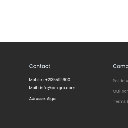
Contact
Compa
Mobile : +213551111600
Politiqu
Mail : info@prixgro.com
Qui-s
Adresse: Alger
Terms 