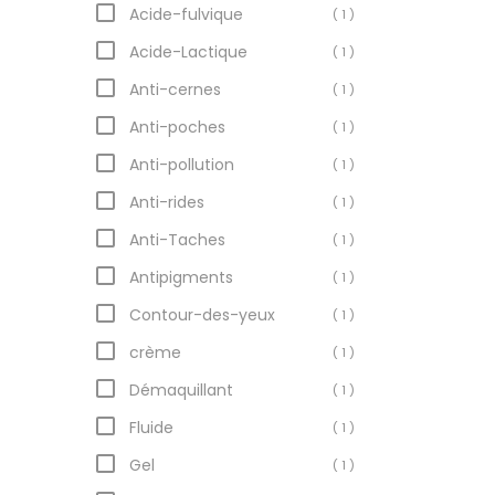
Acide-fulvique
( 1 )
Acide-Lactique
( 1 )
Anti-cernes
( 1 )
Anti-poches
( 1 )
Anti-pollution
( 1 )
Anti-rides
( 1 )
Anti-Taches
( 1 )
Antipigments
( 1 )
Contour-des-yeux
( 1 )
crème
( 1 )
Démaquillant
( 1 )
Fluide
( 1 )
Gel
( 1 )