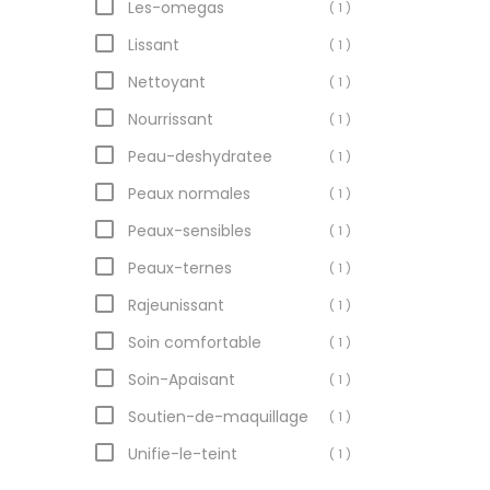
Les-omegas
( 1 )
Lissant
( 1 )
Nettoyant
( 1 )
Nourrissant
( 1 )
Peau-deshydratee
( 1 )
Peaux normales
( 1 )
Peaux-sensibles
( 1 )
Peaux-ternes
( 1 )
Rajeunissant
( 1 )
Soin comfortable
( 1 )
Soin-Apaisant
( 1 )
Soutien-de-maquillage
( 1 )
Unifie-le-teint
( 1 )