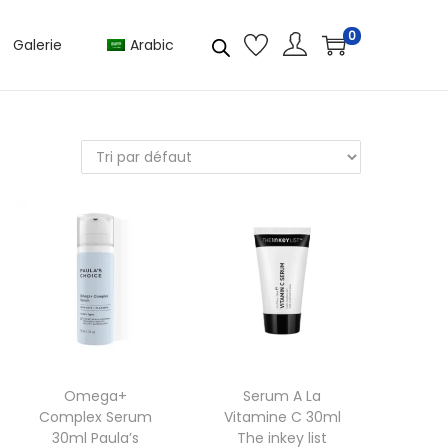
0
Galerie
Arabic
Omega+
Serum A La
Complex Serum
Vitamine C 30ml
30ml Paula’s
The inkey list