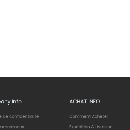
ny Info
ACHAT INFO
e de confidentialité
Comment Acheter
ommes-nous
Expédition & Livraison