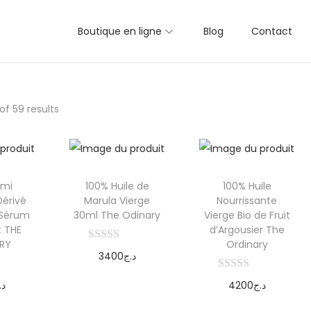
Boutique en ligne
Blog
Contact
of 59 results
émi
100% Huile de
100% Huile
Dérivé
Marula Vierge
Nourrissante
 Sérum
30ml The Odinary
Vierge Bio de Fruit
t THE
d’Argousier The
RY
Ordinary
3400
د.ج
Ajouter au
د.
4200
د.ج
panier
r au
Ajouter au