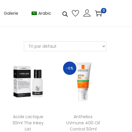
0
Galerie
Arabic
-6%
Acide Lactique
Anthelios
30ml The Inkey
UVmune 400 Oil
List
Control 50ml