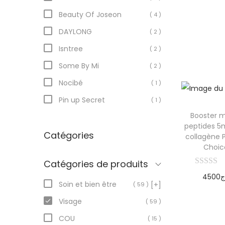
pani
Beauty Of Joseon
( 4 )
DAYLONG
( 2 )
Isntree
( 2 )
Some By Mi
( 2 )
Nocibé
( 1 )
Pin up Secret
( 1 )
Booster m
peptides 5
Catégories
collagène P
Choic
Catégories de produits
4500
ج
Soin et bien être
[+]
( 59 )
Ajoute
Visage
( 59 )
pani
COU
( 15 )