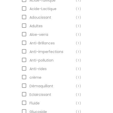
Acide-fulvique
( 1 )
Acide-Lactique
( 1 )
Adoucissant
( 1 )
Adultes
( 1 )
Aloe-verra
( 1 )
Anti-Brillances
( 1 )
Anti-imperfections
( 1 )
Anti-pollution
( 1 )
Anti-rides
( 1 )
crème
( 1 )
Démaquillant
( 1 )
Eclaircissant
( 1 )
Fluide
( 1 )
Glucoside
( 1 )