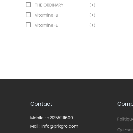
THE ORDINARY
( 1 )
Vitamine-B
( 1 )
Vitamine-E
( 1 )
Contact
Compa
Mobile : +213551111600
Politiqu
Mail : info@prixgro.com
Qui-s