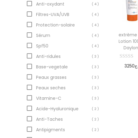
Anti-oxydant
( 4 )
Filtres-UVA/UVB
( 4 )
Protection-solaire
( 4 )
extrème
Sérum
( 4 )
Lotion 10
Spf50
( 4 )
Daylo
Anti-ridules
( 3 )
3250
ج
Base-vegetale
( 3 )
Ajoute
Peaux grasses
( 3 )
pani
Peaux seches
( 3 )
Vitamine-C
( 3 )
Acide-Hyaluronique
( 2 )
Anti-Taches
( 2 )
Antipigments
( 2 )