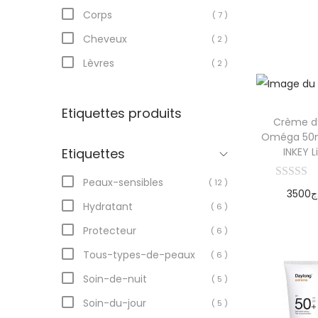
Corps
( 7 )
Cheveux
( 2 )
Lèvres
( 2 )
Etiquettes produits
Crème d
Oméga 50m
INKEY L
Etiquettes
Peaux-sensibles
( 12 )
3500
ج
Hydratant
( 6 )
Ajoute
Protecteur
( 6 )
pani
Tous-types-de-peaux
( 6 )
Soin-de-nuit
( 5 )
Soin-du-jour
( 5 )