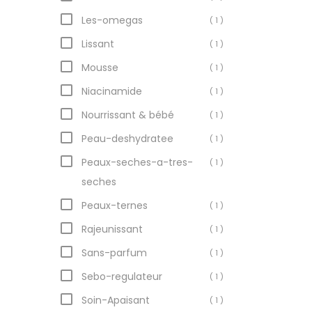
Les-omegas
( 1 )
Lissant
( 1 )
Mousse
( 1 )
Niacinamide
( 1 )
Nourrissant & bébé
( 1 )
Peau-deshydratee
( 1 )
Peaux-seches-a-tres-
( 1 )
seches
Peaux-ternes
( 1 )
Rajeunissant
( 1 )
Sans-parfum
( 1 )
Sebo-regulateur
( 1 )
Soin-Apaisant
( 1 )