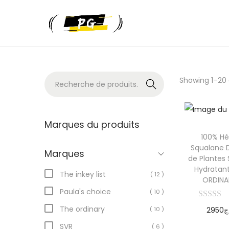
Recher
Showing 1–
20
che
Marques du produits
100% H
Squalane 
Marques
de Plantes
Hydratan
The inkey list
( 12 )
ORDINA
Paula's choice
( 10 )
The ordinary
( 10 )
2950
ج
Ajoute
SVR
( 6 )