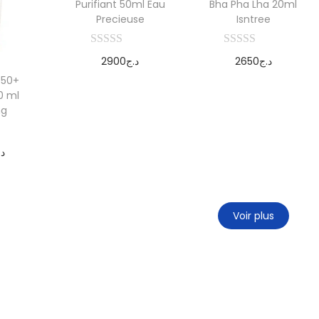
Purifiant 50ml Eau
Bha Pha Lha 20ml
Precieuse
Isntree
2900
د.ج
2650
د.ج
 50+
Ajouter au
Ajouter au
0 ml
panier
panier
ng
د.
r au
er
Voir plus