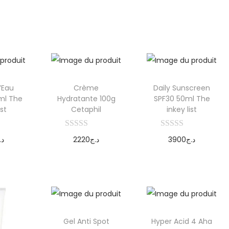
’Eau
Crème
Daily Sunscreen
l The
Hydratante 100g
SPF30 50ml The
ist
Cetaphil
inkey list
د.
2220
د.ج
3900
د.ج
r au
Ajouter au
Ajouter au
er
panier
panier
Gel Anti Spot
Hyper Acid 4 Aha