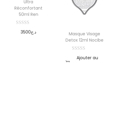
Ultra
Réconfortant
50ml Ren
3500
د.ج
Masque Visage
Detox 12ml Nocibe
Ajouter au
panier
Ajouter au
panier