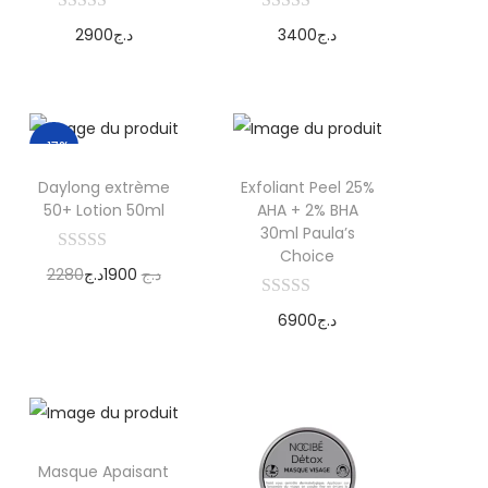
2900
د.ج
3400
د.ج
Ajouter au
Ajouter au
panier
panier
-17%
Daylong extrème
Exfoliant Peel 25%
50+ Lotion 50ml
AHA + 2% BHA
30ml Paula’s
Choice
2280
د.ج
1900
د.ج
Ajouter au
6900
د.ج
panier
Ajouter au
panier
Masque Apaisant