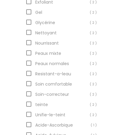
Exfoliant
( 2 )
Gel
( 2 )
Glycérine
( 2 )
Nettoyant
( 2 )
Nourrissant
( 2 )
Peaux mixte
( 2 )
Peaux normales
( 2 )
Resistant-a-leau
( 2 )
Soin comfortable
( 2 )
Soin-correcteur
( 2 )
teinte
( 2 )
Unifie-le-teint
( 2 )
Acide-Ascorbique
( 1 )