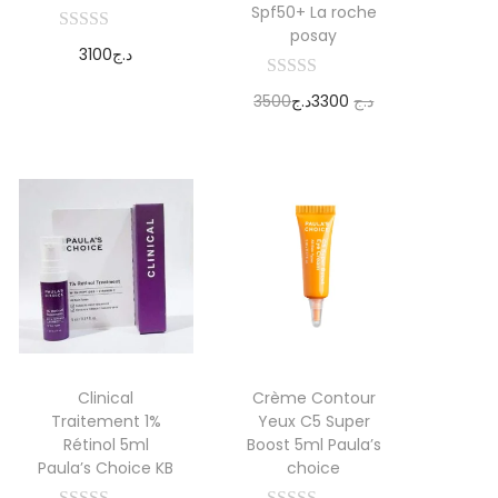
Spf50+ La roche
posay
3100
د.ج
Ajouter au
3500
د.ج
3300
د.ج
panier
Ajouter au
panier
Clinical
Crème Contour
Traitement 1%
Yeux C5 Super
Rétinol 5ml
Boost 5ml Paula’s
Paula’s Choice KB
choice