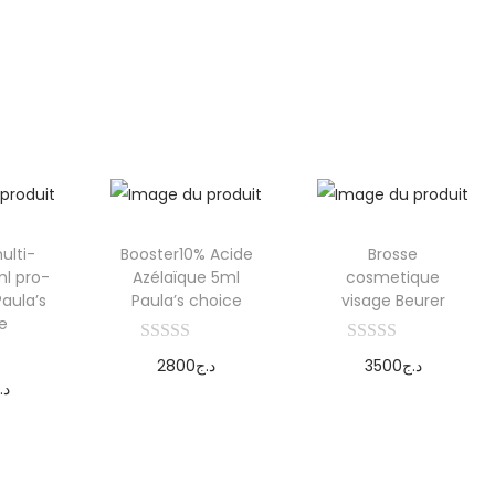
er
panier
ulti-
Booster10% Acide
Brosse
ml pro-
Azélaïque 5ml
cosmetique
aula’s
Paula’s choice
visage Beurer
e
2800
د.ج
3500
د.ج
د.
Ajouter au
Ajouter au
r au
panier
panier
er