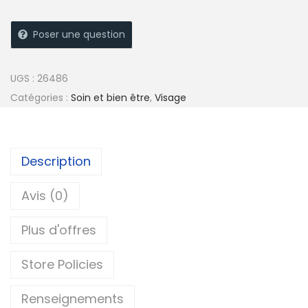
t
e
Poser une question
r
n
UGS :
26486
a
Catégories :
Soin et bien être
,
Visage
t
i
v
Description
e
:
Avis (0)
Plus d'offres
Store Policies
Renseignements