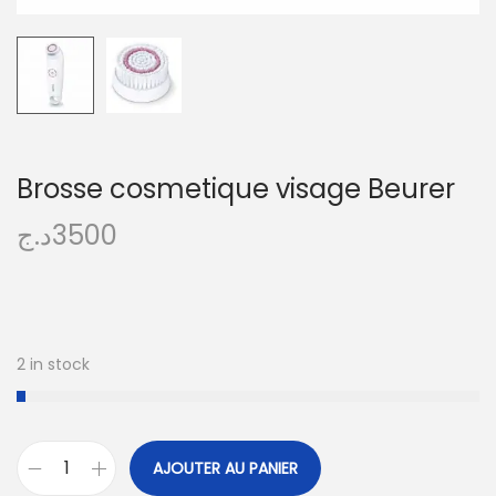
Brosse cosmetique visage Beurer
د.ج
3500
2 in stock
A
AJOUTER AU PANIER
l