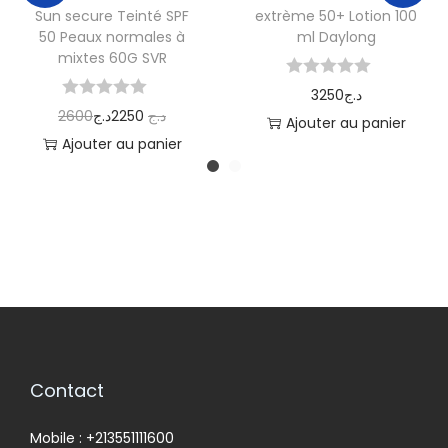
Sun secure Teinté SPF
extrème 50+ Lotion 100
50 Peaux normales à
ml Daylong
mixtes 60G SVR
3250
د.ج
2600
د.ج
2250
د.ج
Ajouter au panier
Ajouter au panier
Contact
Mobile : +213551111600