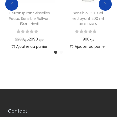
Detranspirant Aisselles
Sensibio DS+ Gel
Peaux Sensible Roll-on
nettoyant 200 ml
15ML Etiaxil
BIODERMA
2200
د.ج
2090
د.ج
1900
د.ج
Ajouter au panier
Ajouter au panier
Contact