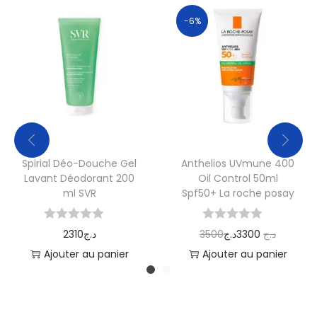
-6%
Spirial Déo-Douche Gel
Anthelios UVmune 400
Lavant Déodorant 200
Oil Control 50ml
ml SVR
Spf50+ La roche posay
2310
د.ج
3500
د.ج
3300
د.ج
Ajouter au panier
Ajouter au panier