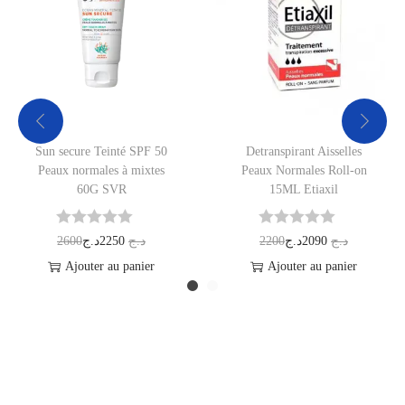
Sun secure Teinté SPF 50
Detranspirant Aisselles
Peaux normales à mixtes
Peaux Normales Roll-on
60G SVR
15ML Etiaxil
2600
د.ج
2250
د.ج
2200
د.ج
2090
د.ج
Ajouter au panier
Ajouter au panier