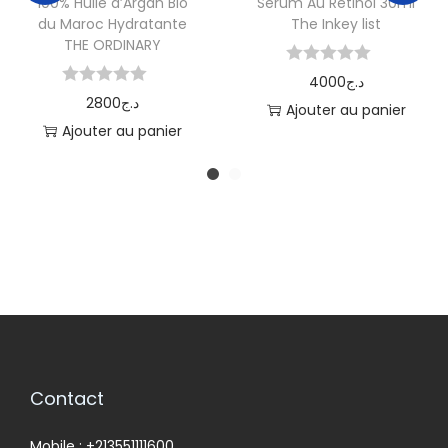
100% Huile d’Argan Bio
Serum Au Rétinol 30ml
du Maroc Hydratante
The Inkey list
THE ORDINARY
4000
د.ج
2800
د.ج
Ajouter au panier
Ajouter au panier
Contact
Mobile : +213551111600