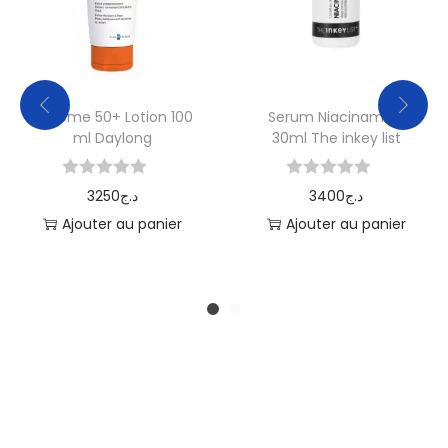
extrème 50+ Lotion 100
Serum Niacinamide
ml Daylong
30ml The inkey list
3250
د.ج
3400
د.ج
Ajouter au panier
Ajouter au panier