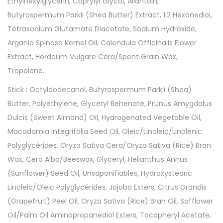
Ethylhexylglycerin, Caprylyl Glycol, Allantoin,
Butyrospermum Parkii (Shea Butter) Extract, 1.2 Hexanediol,
Tetrasodium Glutamate Diacetate, Sodium Hydroxide,
Argania Spinosa Kernel Oil, Calendula Officinalis Flower
Extract, Hordeum Vulgare Cera/Spent Grain Wax,
Tropolone.
Stick : Octyldodecanol, Butyrospermum Parkii (Shea)
Butter, Polyethylene, Glyceryl Behenate, Prunus Amygdalus
Dulcis (Sweet Almond) Oil, Hydrogenated Vegetable Oil,
Macadamia Integrifolia Seed Oil, Oleic/Linoleic/Linolenic
Polyglycérides, Oryza Sativa Cera/Oryza Sativa (Rice) Bran
Wax, Cera Alba/Beeswax, Glyceryl, Helianthus Annus
(Sunflower) Seed Oil, Unsaponifiables, Hydroxystearic
Linoleic/Oleic Polyglycérides, Jojoba Esters, Citrus Grandis
(Grapefruit) Peel Oil, Oryza Sativa (Rice) Bran Oil, Safflower
Oil/Palm Oil Aminopropanediol Esters, Tocopheryl Acetate,