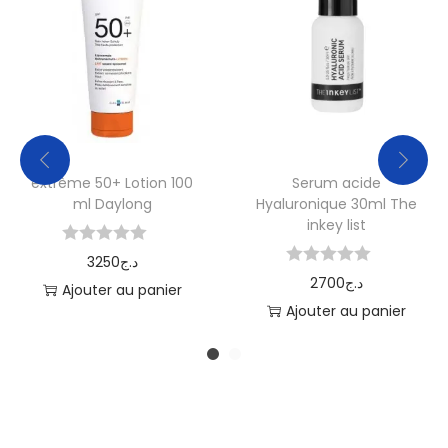
extrème 50+ Lotion 100
Serum acide
ml Daylong
Hyaluronique 30ml The
inkey list
3250
د.ج
2700
د.ج
Ajouter au panier
Ajouter au panier