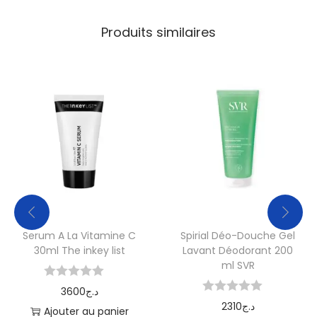
Produits similaires
Serum A La Vitamine C
Spirial Déo-Douche Gel
30ml The inkey list
Lavant Déodorant 200
ml SVR
3600
د.ج
2310
د.ج
Ajouter au panier