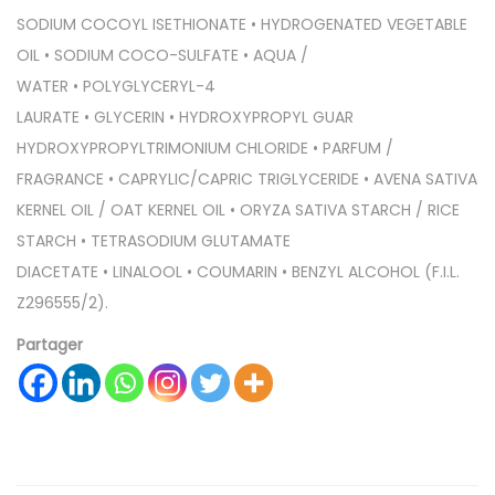
SODIUM COCOYL ISETHIONATE
•
HYDROGENATED VEGETABLE
OIL
• SODIUM COCO-SULFATE •
AQUA /
WATER
•
POLYGLYCERYL-4
LAURATE
•
GLYCERIN
•
HYDROXYPROPYL GUAR
HYDROXYPROPYLTRIMONIUM CHLORIDE
•
PARFUM /
FRAGRANCE
•
CAPRYLIC/CAPRIC TRIGLYCERIDE
• AVENA SATIVA
KERNEL OIL / OAT KERNEL OIL • ORYZA SATIVA STARCH / RICE
STARCH •
TETRASODIUM GLUTAMATE
DIACETATE
•
LINALOOL
•
COUMARIN
• BENZYL ALCOHOL (F.I.L.
Z296555/2).
Partager