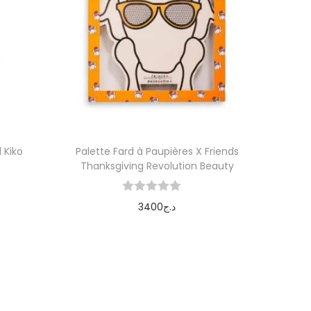
 Kiko
Palette Fard à Paupières X Friends
Thanksgiving Revolution Beauty
3400
د.ج
Ajouter au panier