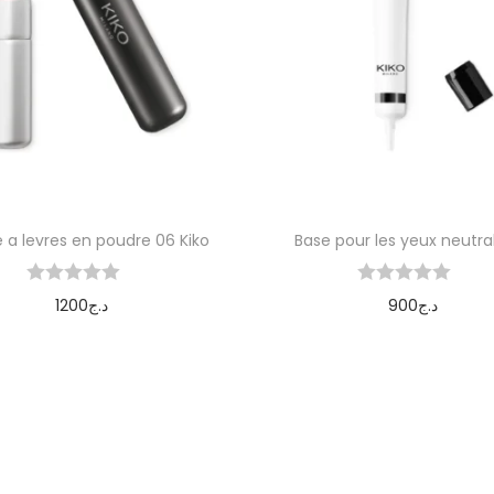
 a levres en poudre 06 Kiko
Base pour les yeux neutral
1200
د.ج
900
د.ج
Ajouter au panier
Ajouter au panier