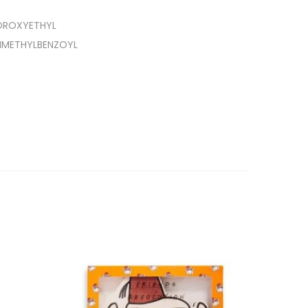
YDROXYETHYL
RIMETHYLBENZOYL