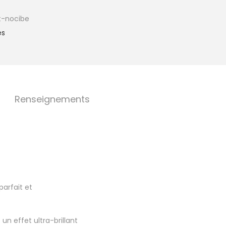
t-nocibe
es
Renseignements
parfait et
 un effet ultra-brillant