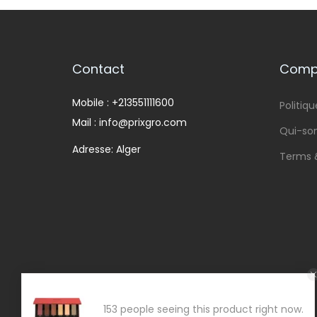
Contact
Compa
Mobile : +213551111600
Politiqu
Mail : info@prixgro.com
Qui-s
Adresse: Alger
Terms 