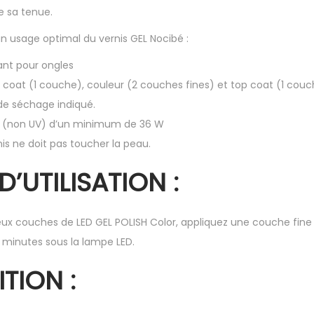
e sa tenue.
n usage optimal du vernis GEL Nocibé :
ant pour ongles
se coat (1 couche), couleur (2 couches fines) et top coat (1 cou
de séchage indiqué.
ED (non UV) d’un minimum de 36 W
rnis ne doit pas toucher la peau.
D’UTILISATION :
eux couches de LED GEL POLISH Color, appliquez une couche fine
2 minutes sous la lampe LED.
TION :