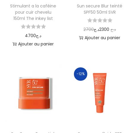
Stimulant a la caféine
Sun secure Blur teinté
pour cuir chevelu
SPF50 50ml SVR
150ml The inkey list
2700
د.ج
2300
د.ج
4700
د.ج
Ajouter au panier
Ajouter au panier
-12%