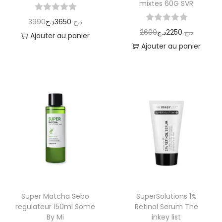
mixtes 60G SVR
3990
د.ج
3650
د.ج
2600
د.ج
2250
د.ج
Ajouter au panier
Ajouter au panier
Super Matcha Sebo
SuperSolutions 1%
regulateur 150ml Some
Retinol Serum The
By Mi
inkey list