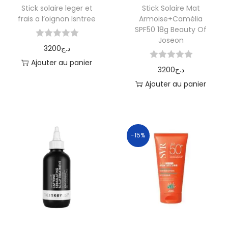
Stick solaire leger et
Stick Solaire Mat
frais a l’oignon Isntree
Armoise+Camélia
SPF50 18g Beauty Of
Joseon
3200
د.ج
Ajouter au panier
3200
د.ج
Ajouter au panier
-15%