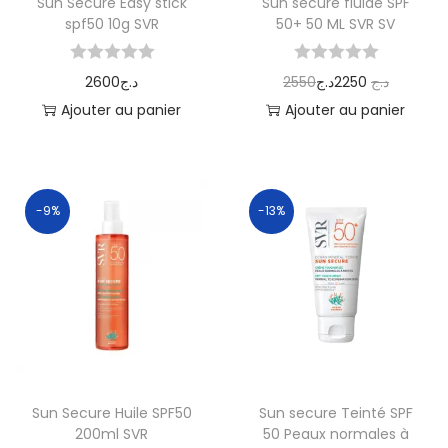
Sun Secure Easy stick
Sun secure fluide SPF
spf50 10g SVR
50+ 50 ML SVR SV
2600
د.ج
2550
د.ج
2250
د.ج
Ajouter au panier
Ajouter au panier
-9%
-13%
Sun Secure Huile SPF50
Sun secure Teinté SPF
200ml SVR
50 Peaux normales à