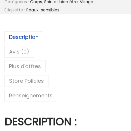
Catégories :
Corps
,
Soin et bien être
,
Visage
t
Étiquette :
Peaux-sensibles
i
v
e
Description
:
Avis (0)
Plus d'offres
Store Policies
Renseignements
DESCRIPTION :