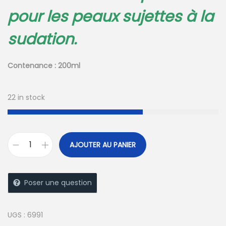
pour les peaux sujettes à la
sudation.
Contenance : 200ml
22 in stock
A
AJOUTER AU PANIER
l
t
e
Poser une question
r
n
UGS :
6991
a