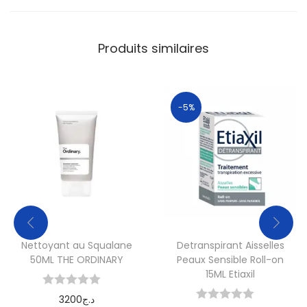
Produits similaires
-5%
Nettoyant au Squalane
Detranspirant Aisselles
50ML THE ORDINARY
Peaux Sensible Roll-on
15ML Etiaxil
3200
د.ج