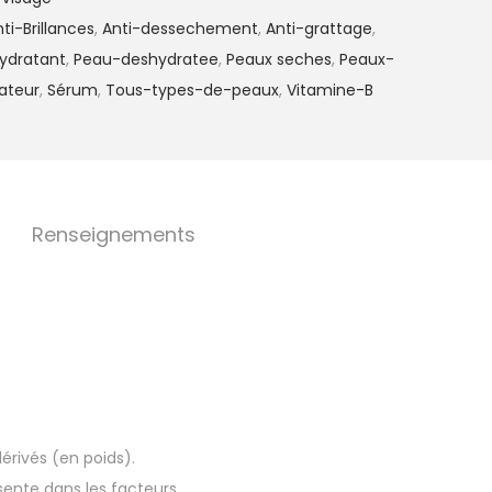
ti-Brillances
,
Anti-dessechement
,
Anti-grattage
,
ydratant
,
Peau-deshydratee
,
Peaux seches
,
Peaux-
ateur
,
Sérum
,
Tous-types-de-peaux
,
Vitamine-B
Renseignements
rivés (en poids).
ente dans les facteurs