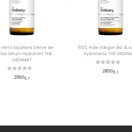
 Hémi Squalane Dérivé de
100% Huile d’Argan Bio du
ntes Sérum Hydratant THE
Hydratante THE ORDIN
ORDINARY
2800
د.ج
2950
د.ج
Ajouter au panier
Ajouter au panier