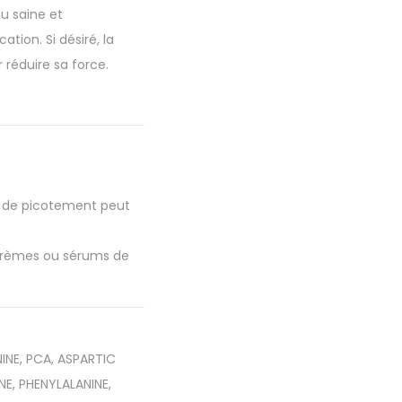
u saine et
tion. Si désiré, la
réduire sa force.
on de picotement peut
s crèmes ou sérums de
INE, PCA, ASPARTIC
INE, PHENYLALANINE,