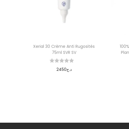
Xerial 30 Crème Anti Rugosités
100%
75ml SVR SV
Pla
2450
د.ج
Ajouter au panier