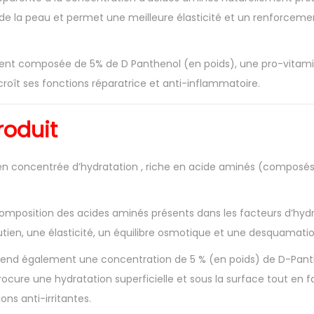
 de la peau et permet une meilleure élasticité et un renforcemen
ent composée de 5% de D Panthenol (en poids), une pro-vitamin
roît ses fonctions réparatrice et anti-inflammatoire.
roduit
en concentrée d’hydratation , riche en acide aminés (composés 
omposition des acides aminés présents dans les facteurs d’hydra
tien, une élasticité, un équilibre osmotique et une desquamati
end également une concentration de 5 % (en poids) de D-Pant
rocure une hydratation superficielle et sous la surface tout en fa
ons anti-irritantes.