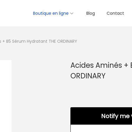
Boutique en ligne
Blog
Contact
s + B5 Sérum Hydratant THE ORDINARY
Acides Aminés + 
ORDINARY
Notify me 