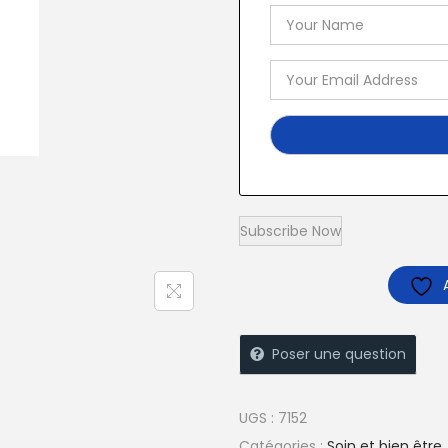
Poser une question
UGS :
7152
Catégories :
Soin et bien être