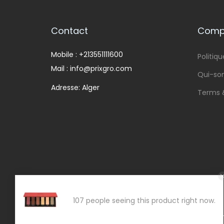
Contact
Compa
Mobile : +213551111600
Politiqu
Mail : info@prixgro.com
Qui-s
Adresse: Alger
Terms 
107 people seeing this product right now.