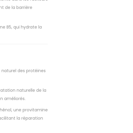
t de la barrière
e B5, qui hydrate la
naturel des protéines
tation naturelle de la
on améliorés.
hénol, une provitamine
cilitant la réparation