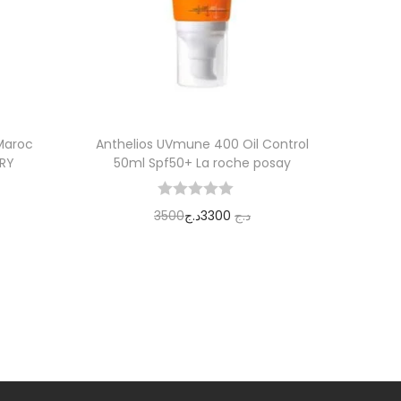
 Maroc
Anthelios UVmune 400 Oil Control
ARY
50ml Spf50+ La roche posay
3500
د.ج
3300
د.ج
Ajouter au panier