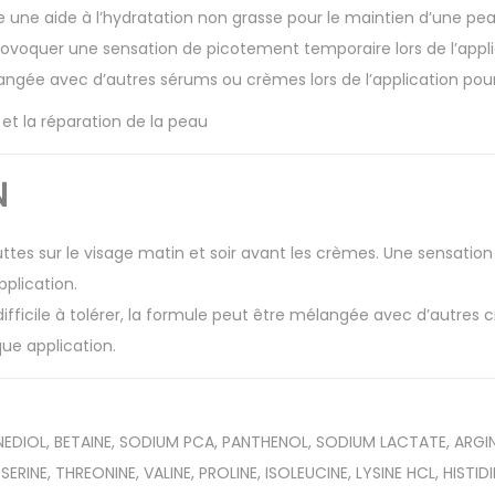
e une aide à l’hydratation non grasse pour le maintien d’une pea
provoquer une sensation de picotement temporaire lors de l’applica
ngée avec d’autres sérums ou crèmes lors de l’application pour 
 et la réparation de la peau
N
ttes sur le visage matin et soir avant les crèmes. Une sensati
pplication.
 difficile à tolérer, la formule peut être mélangée avec d’autre
ue application.
DIOL, BETAINE, SODIUM PCA, PANTHENOL, SODIUM LACTATE, ARGIN
 SERINE, THREONINE, VALINE, PROLINE, ISOLEUCINE, LYSINE HCL, HISTID