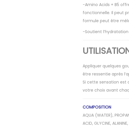
-Amino Acids + B5 offr
fonctionnelle. Il peut 
formule peut être méla
-Soutient l’hydratation
UTILISATIO
Appliquer quelques gou
être ressentie après l’a
Si cette sensation est
votre choix avant chaq
COMPOSITION
AQUA (WATER), PROPANE
ACID, GLYCINE, ALANINE,