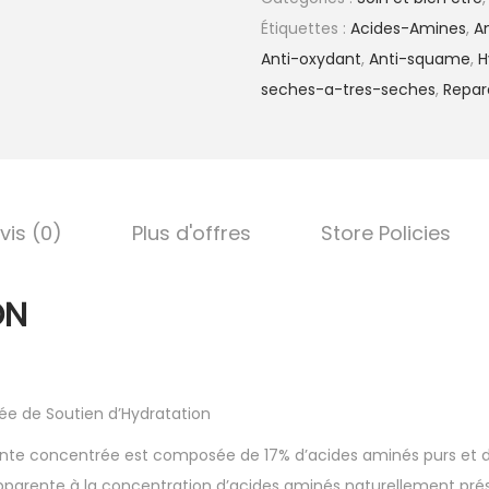
Étiquettes :
Acides-Amines
,
An
Anti-oxydant
,
Anti-squame
,
H
seches-a-tres-seches
,
Repar
vis (0)
Plus d'offres
Store Policies
ON
e de Soutien d’Hydratation
nte concentrée est composée de 17% d’acides aminés purs et dé
pparente à la concentration d’acides aminés naturellement prés