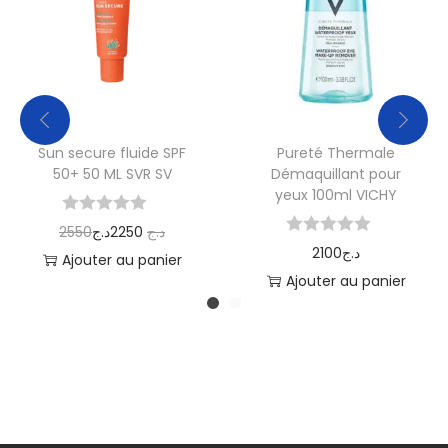
Sun secure fluide SPF
Pureté Thermale
50+ 50 ML SVR SV
Démaquillant pour
yeux 100ml VICHY
2550
د.ج
2250
د.ج
2100
د.ج
Ajouter au panier
Ajouter au panier