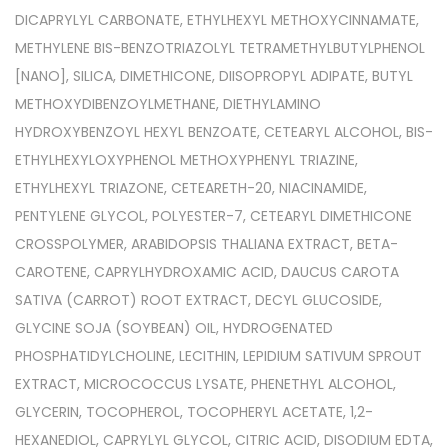
DICAPRYLYL CARBONATE, ETHYLHEXYL METHOXYCINNAMATE,
METHYLENE BIS-BENZOTRIAZOLYL TETRAMETHYLBUTYLPHENOL
[NANO], SILICA, DIMETHICONE, DIISOPROPYL ADIPATE, BUTYL
METHOXYDIBENZOYLMETHANE, DIETHYLAMINO
HYDROXYBENZOYL HEXYL BENZOATE, CETEARYL ALCOHOL, BIS-
ETHYLHEXYLOXYPHENOL METHOXYPHENYL TRIAZINE,
ETHYLHEXYL TRIAZONE, CETEARETH-20, NIACINAMIDE,
PENTYLENE GLYCOL, POLYESTER-7, CETEARYL DIMETHICONE
CROSSPOLYMER, ARABIDOPSIS THALIANA EXTRACT, BETA-
CAROTENE, CAPRYLHYDROXAMIC ACID, DAUCUS CAROTA
SATIVA (CARROT) ROOT EXTRACT, DECYL GLUCOSIDE,
GLYCINE SOJA (SOYBEAN) OIL, HYDROGENATED
PHOSPHATIDYLCHOLINE, LECITHIN, LEPIDIUM SATIVUM SPROUT
EXTRACT, MICROCOCCUS LYSATE, PHENETHYL ALCOHOL,
GLYCERIN, TOCOPHEROL, TOCOPHERYL ACETATE, 1,2-
HEXANEDIOL, CAPRYLYL GLYCOL, CITRIC ACID, DISODIUM EDTA,