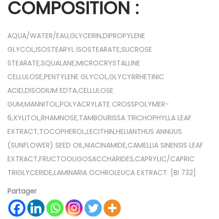
COMPOSITION :
AQUA/WATER/EAU,GLYCERIN,DIPROPYLENE
GLYCOL,ISOSTEARYL ISOSTEARATE,SUCROSE
STEARATE,SQUALANE,MICROCRYSTALLINE
CELLULOSE,PENTYLENE GLYCOL,GLYCYRRHETINIC
ACID,DISODIUM EDTA,CELLULOSE
GUM,MANNITOL,POLYACRYLATE CROSSPOLYMER-
6,XYLITOL,RHAMNOSE,TAMBOURISSA TRICHOPHYLLA LEAF
EXTRACT,TOCOPHEROL,LECITHIN,HELIANTHUS ANNUUS
(SUNFLOWER) SEED OIL,NIACINAMIDE,CAMELLIA SINENSIS LEAF
EXTRACT,FRUCTOOLIGOSACCHARIDES,CAPRYLIC/CAPRIC
TRIGLYCERIDE,LAMINARIA OCHROLEUCA EXTRACT. [BI 732]
Partager