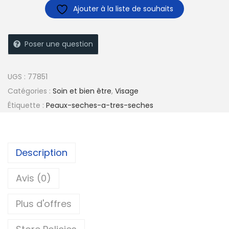
Ajouter à la liste de souhaits
Poser une question
UGS :
77851
Catégories :
Soin et bien être
,
Visage
Étiquette :
Peaux-seches-a-tres-seches
Description
Avis (0)
Plus d'offres