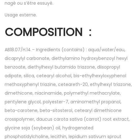
nagé ou s’être essuyé.
Usage externe.
COMPOSITION :
AB18.07/H.14 – Ingredients (contains) : aqua/water/eau,
dicaprylyl carbonate, diethylamino hydroxybenzoyl hexyl
benzoate, diethylhexyl butamido triazone, diisopropyl
adipate, silica, cetearyl alcohol, bis-ethylhexyloxyphenol
methoxyphenyl triazine, ceteareth-20, ethylhexyl triazone,
dimethicone, niacinamide, polymethyl methacrylate,
pentylene glycol, polyester-7, aminomethyl propanol,
beta-carotene, beta-sitosterol, cetearyl dimethicone
crosspolymer, daucus carota sativa (carrot) root extract,
glycine soja (soybean) oil, hydrogenated
phosphatidylcholine, lecithin, lepidium sativum sprout