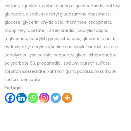
extract, squalene, alpha-glucan oligosaccharide, caffeyl
glucoside, disodium acetyl glucosamine phosphate,
glucose, glycerin, phytic acid, rhamnose, tocopherol,
tocopheryl acetate, 1,2-hexanediol, caprylic/capric
triglyceride, caprylyl glycol, citric acid, glucuronic acid,
hydroxyethyl acrylate/sodium acryloyldimethyl taurate
copolymer, lysolecithin, neopentyl glycol diheptanoate,
polysorbate 60, propanediol, sodium laureth sulfate,
sorbitan isostearate, xanthan gum, potassium sorbate,
sodium benzoate.
Partager