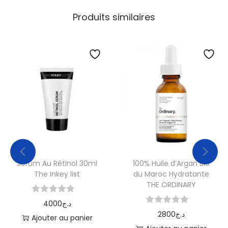
Produits similaires
Serum Au Rétinol 30ml
100% Huile d’Argan Bio
The Inkey list
du Maroc Hydratante
THE ORDINARY
4000
د.ج
2800
د.ج
Ajouter au panier