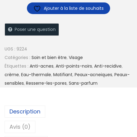
Ajouter à la liste de souhaits
Poser une question
UGS :
9224
Catégories :
Soin et bien être
,
Visage
Étiquettes :
Anti-acnes
,
Anti-points-noirs
,
Anti-recidive
,
crème
,
Eau-thermale
,
Matifiant
,
Peaux-acneiques
,
Peaux-
sensibles
,
Resserre-les-pores
,
Sans-parfum
Description
Avis (0)