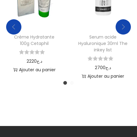
Crème Hydratante
Serum acide
100g Cetaphil
Hyaluronique 30ml The
inkey list
2220
د.ج
2700
د.ج
Ajouter au panier
Ajouter au panier