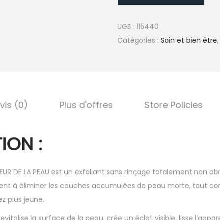
UGS :
115440
Catégories :
Soin et bien être
vis (0)
Plus d'offres
Store Policies
ION :
EUR DE LA PEAU est un exfoliant sans rinçage totalement non abr
ent à éliminer les couches accumulées de peau morte, tout c
iez plus jeune.
vitalise la surface de la peau, crée un éclat visible, lisse l’appa