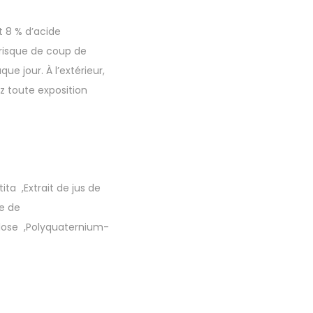
 8 % d’acide
e risque de coup de
ue jour. À l’extérieur,
z toute exposition
tita
⁠
,
Extrait de jus de
e de
lose
⁠
,
Polyquaternium-