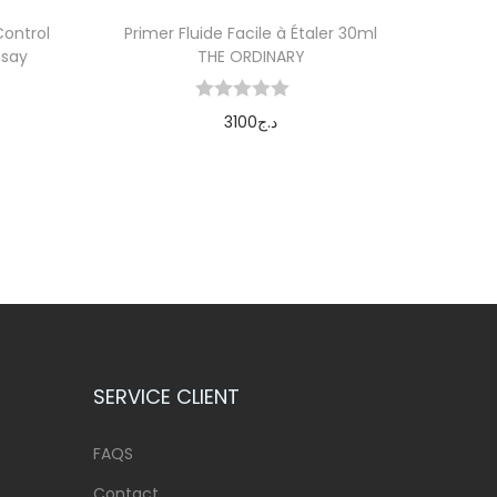
Control
Primer Fluide Facile à Étaler 30ml
osay
THE ORDINARY
3100
د.ج
Ajouter au panier
SERVICE CLIENT
FAQS
Contact