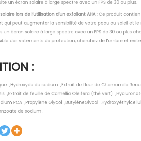
ite un écran solaire à large spectre avec un FPS de 30 ou plus.
olaire lors de l’utilisation d’un exfoliant AHA :
Ce produit contient
nt qui peut augmenter la sensibilité de votre peau au soleil et l
urs un écran solaire à large spectre avec un FPS de 30 ou plus chaq
ible des vêtements de protection, cherchez de l’ombre et évite
TION :
ique
⁠
,
Hydroxyde de sodium
⁠
,
Extrait de fleur de Chamomilla Recu
sis
⁠
,
Extrait de feuille de Camellia Oleifera (thé vert)
⁠
,
Hyaluronat
odium PCA
⁠
,
Propylène Glycol
⁠
,
ButylèneGlycol
⁠
,
Hydroxyéthylcellu
enzoate de sodium
.