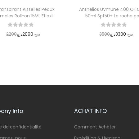
ranspirant Aisselles Peaux
Anthelios UVmune 400 Oil 
males Roll-on 15ML Etiaxil
50ml Spf50+ La roche p
2200
د.ج
2090
د.ج
3500
د.ج
3300
د.ج
Ajouter au panier
Ajouter au panier
ny Info
ACHAT INFO
e de confidentialité
Comment Acheter
ommes-nous
Expédition & Livraison