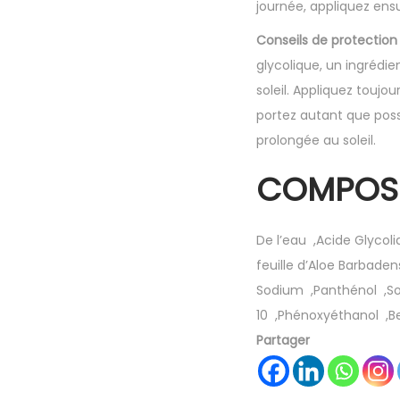
journée, appliquez ensu
Conseils de protection s
glycolique, un ingrédie
soleil. Appliquez toujo
portez autant que poss
prolongée au soleil.
COMPOSI
De l’eau
⁠
,
Acide Glycol
feuille d’Aloe Barbaden
Sodium
⁠
,
Panthénol
⁠
,
S
10
⁠
,
Phénoxyéthanol
⁠
,
B
Partager