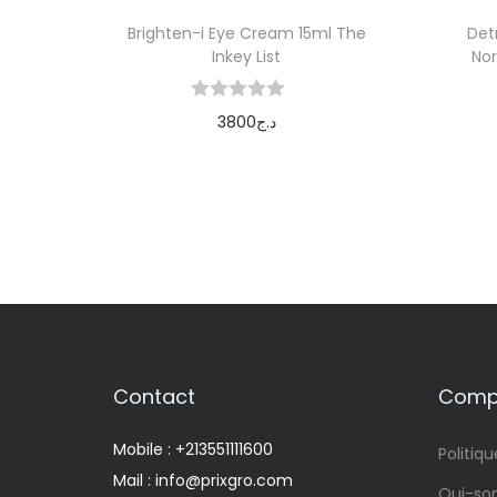
Brighten-i Eye Cream 15ml The
Det
Inkey List
Nor
3800
د.ج
Ajouter au panier
Contact
Compa
Mobile : +213551111600
Politiqu
Mail : info@prixgro.com
Qui-s