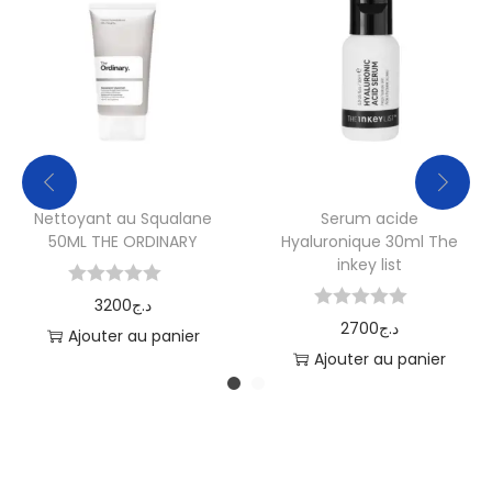
Nettoyant au Squalane
Serum acide
50ML THE ORDINARY
Hyaluronique 30ml The
inkey list
3200
د.ج
2700
د.ج
Ajouter au panier
Ajouter au panier