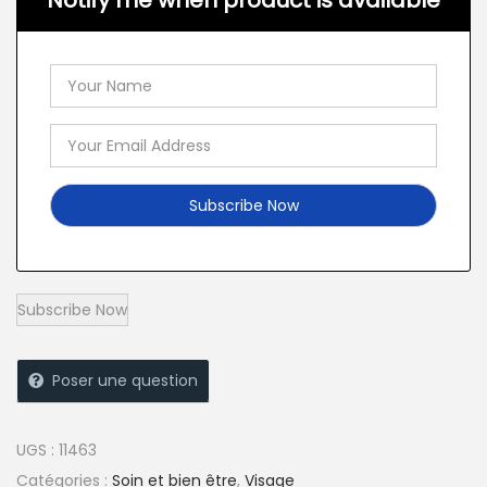
Notify me when product is available
Poser une question
UGS :
11463
Catégories :
Soin et bien être
,
Visage