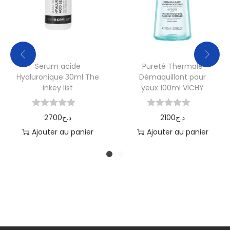
Serum acide
Pureté Thermale
Hyaluronique 30ml The
Démaquillant pour
inkey list
yeux 100ml VICHY
2700
د.ج
2100
د.ج
Ajouter au panier
Ajouter au panier