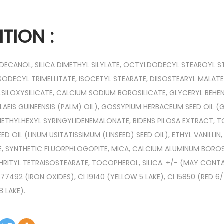
TION :
ECANOL, SILICA DIMETHYL SILYLATE, OCTYLDODECYL STEAROYL S
ISODECYL TRIMELLITATE, ISOCETYL STEARATE, DIISOSTEARYL MALATE
SILOXYSILICATE, CALCIUM SODIUM BOROSILICATE, GLYCERYL BEHE
 (ELAEIS GUINEENSIS (PALM) OIL), GOSSYPIUM HERBACEUM SEED OIL
DIETHYLHEXYL SYRINGYLIDENEMALONATE, BIDENS PILOSA EXTRACT, 
ED OIL (LINUM USITATISSIMUM (LINSEED) SEED OIL), ETHYL VANILLI
DE, SYNTHETIC FLUORPHLOGOPITE, MICA, CALCIUM ALUMINUM BOROS
RITYL TETRAISOSTEARATE, TOCOPHEROL, SILICA. +/- (MAY CONTAI
 77492 (IRON OXIDES), CI 19140 (YELLOW 5 LAKE), CI 15850 (RED 6/
8 LAKE).