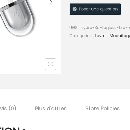
Poser une question
UGS :
hydra-3d-lipgloss-fire-r
Catégories :
Lèvres
,
Maquillag
vis (0)
Plus d'offres
Store Policies