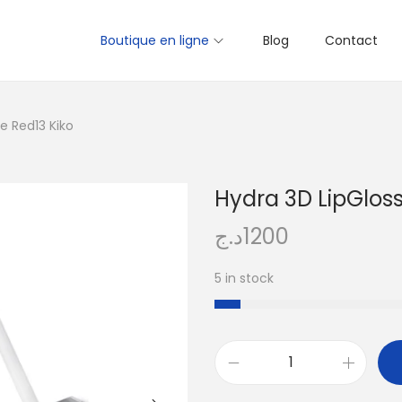
Boutique en ligne
Blog
Contact
re Red13 Kiko
Hydra 3D LipGloss
د.ج
1200
5 in stock