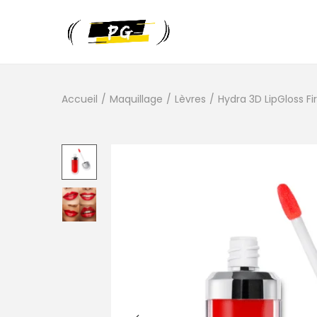
Accueil
/
Maquillage
/
Lèvres
/
Hydra 3D LipGloss Fi