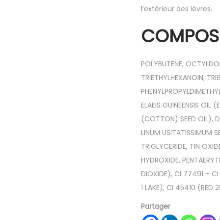
l’extérieur des lèvres.
COMPOSI
POLYBUTENE, OCTYLDOD
TRIETHYLHEXANOIN, TRI
PHENYLPROPYLDIMETHYL
ELAEIS GUINEENSIS OIL
(COTTON) SEED OIL), 
LINUM USITATISSIMUM SE
TRIGLYCERIDE, TIN OXI
HYDROXIDE, PENTAERYTH
DIOXIDE), CI 77491 – CI
1 LAKE), CI 45410 (RED 2
Partager