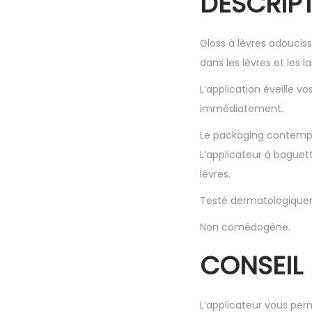
DESCRIPT
Gloss à lèvres adouciss
dans les lèvres et les l
L’application éveille vo
immédiatement.
Le packaging contempo
L’applicateur à baguet
lèvres.
Testé dermatologique
Non comédogène.
CONSEIL 
L’applicateur vous perm