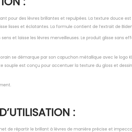
ION :
ant pour des lèvres brillantes et repulpées. La texture douce est
aisse lisses et éclatantes. La formule contient de l’extrait de Bide
s sens et laisse les lèvres merveilleuses. Le produit glisse sans ef
rain se démarque par son capuchon métallique avec le logo KK
te souple est conçu pour accentuer la texture du gloss et dessin
ment.
D’UTILISATION :
et de répartir le brillant à lèvres de manière précise et impeccab