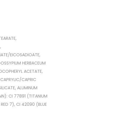
TEARATE,
,
NATE/EICOSADIOATE,
 (GOSSYPIUM HERBACEUM
TOCOPHERYL ACETATE,
N, CAPRYLIC/CAPRIC
ILICATE, ALUMINUM
N): CI 77891 (TITANIUM
 RED 7), CI 42090 (BLUE