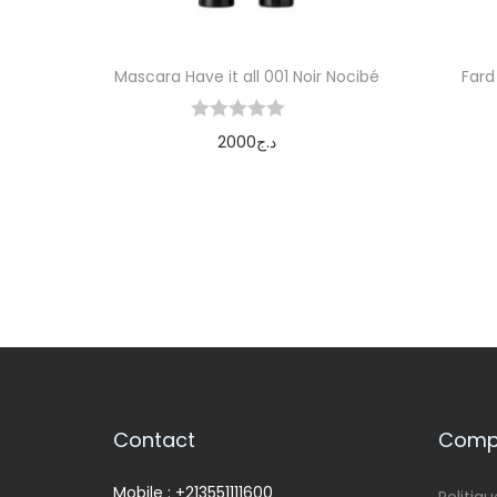
Mascara Have it all 001 Noir Nocibé
Fard
2000
د.ج
Ajouter au panier
Contact
Compa
Mobile : +213551111600