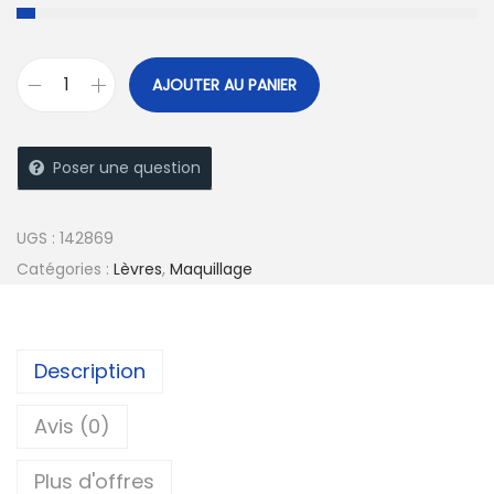
A
AJOUTER AU PANIER
l
t
e
Poser une question
r
n
UGS :
142869
a
Catégories :
Lèvres
,
Maquillage
t
i
v
Description
e
:
Avis (0)
Plus d'offres