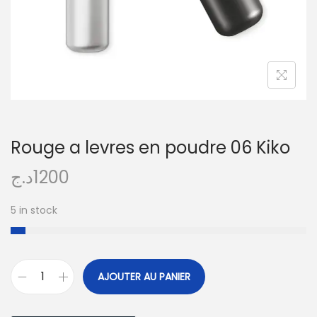
Rouge a levres en poudre 06 Kiko
د.ج
1200
5 in stock
A
AJOUTER AU PANIER
l
t