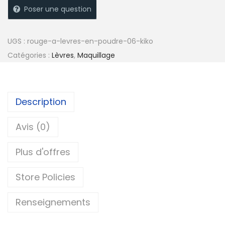
e
Poser une question
r
n
UGS :
rouge-a-levres-en-poudre-06-kiko
a
Catégories :
Lèvres
,
Maquillage
t
i
v
Description
e
:
Avis (0)
Plus d'offres
Store Policies
Renseignements