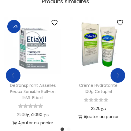
Produits similaires
-5%
Detranspirant Aisselles
Crème Hydratante
Peaux Sensible Roll-on
100g Cetaphil
15ML Etiaxil
2220
د.ج
2200
د.ج
2090
د.ج
Ajouter au panier
Ajouter au panier