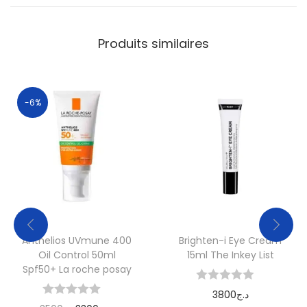
Produits similaires
-6%
Anthelios UVmune 400
Brighten-i Eye Cream
Oil Control 50ml
15ml The Inkey List
Spf50+ La roche posay
3800
د.ج