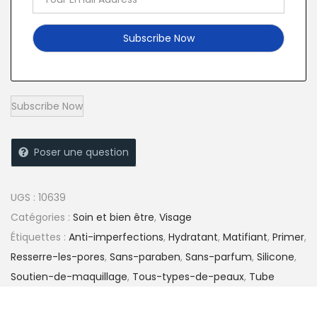
Poser une question
UGS :
10639
Catégories :
Soin et bien être
,
Visage
Étiquettes :
Anti-imperfections
,
Hydratant
,
Matifiant
,
Primer
,
Resserre-les-pores
,
Sans-paraben
,
Sans-parfum
,
Silicone
,
Soutien-de-maquillage
,
Tous-types-de-peaux
,
Tube