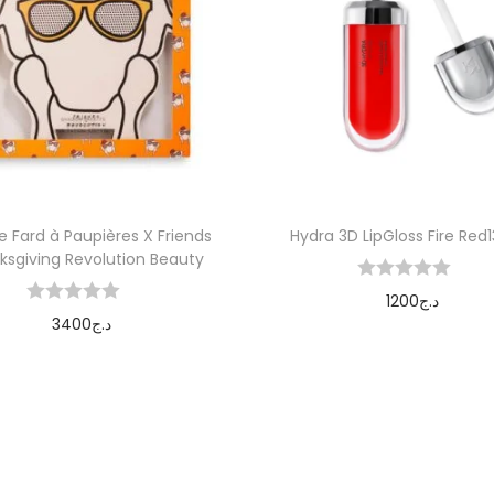
e Fard à Paupières X Friends
Hydra 3D LipGloss Fire Red1
ksgiving Revolution Beauty
1200
د.ج
3400
د.ج
Ajouter au panier
Ajouter au panier