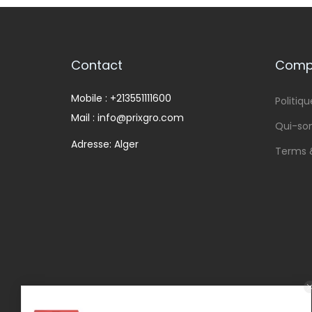
Contact
Compa
Mobile : +213551111600
Politiqu
Mail : info@prixgro.com
Qui-s
Adresse: Alger
Terms 