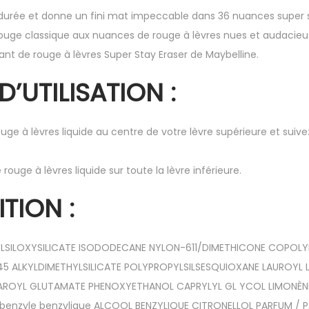
 durée et donne un fini mat impeccable dans 36 nuances super s
 rouge classique aux nuances de rouge à lèvres nues et audacieus
olvant de rouge à lèvres Super Stay Eraser de Maybelline.
D’UTILISATION :
ouge à lèvres liquide au centre de votre lèvre supérieure et suiv
e rouge à lèvres liquide sur toute la lèvre inférieure.
TION :
LSILOXYSILICATE ISODODECANE NYLON-611/DIMETHICONE COPOL
 ALKYLDIMETHYLSILICATE POLYPROPYLSILSESQUIOXANE LAUROYL LYS
TEAROYL GLUTAMATE PHENOXYETHANOL CAPRYLYL GL YCOL LIMONÈ
 benzyle benzylique ALCOOL BENZYLIQUE CITRONELLOL PARFUM / 