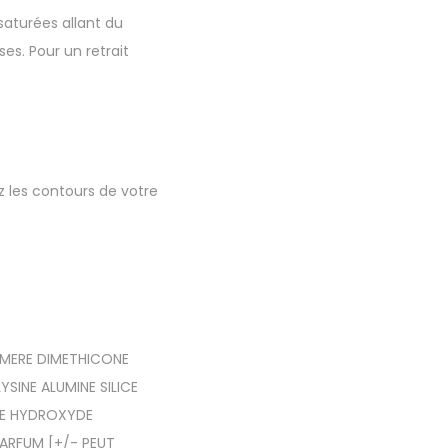
aturées allant du
es. Pour un retrait
ez les contours de votre
YMERE DIMETHICONE
INE ALUMINE SILICE
NE HYDROXYDE
PARFUM [+/- PEUT