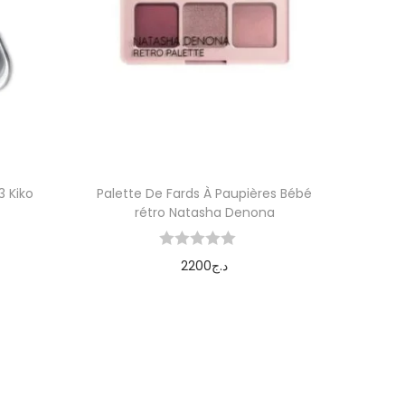
3 Kiko
Palette De Fards À Paupières Bébé
rétro Natasha Denona
2200
د.ج
Ajouter au panier