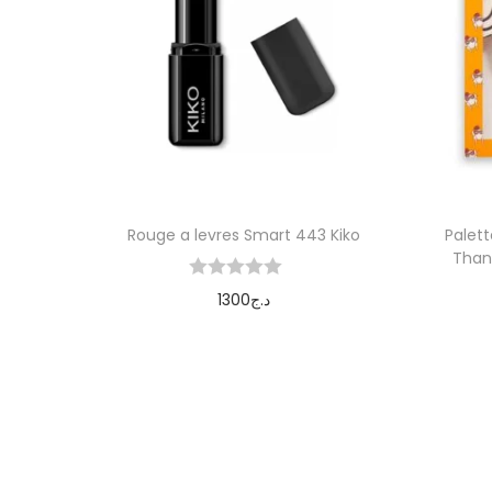
Rouge a levres Smart 443 Kiko
Palett
Than
1300
د.ج
Ajouter au panier