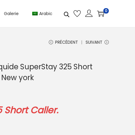
0
Galerie
Arabic
PRÉCÉDENT
SUIVANT
quide SuperStay 325 Short
e New york
Short Caller.