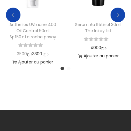
Anthelios UVmune 400
Serum Au Rétinol 30ml
Oil Control 50ml
The Inkey list
Spf50+ La roche posay
4000
د.ج
3500
د.ج
3300
د.ج
Ajouter au panier
Ajouter au panier