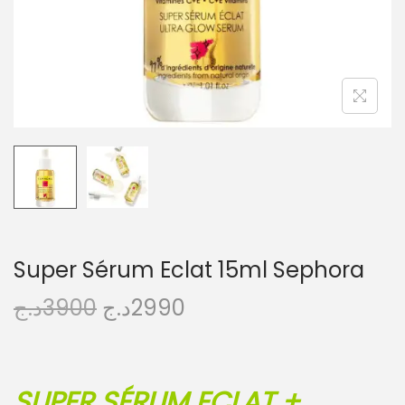
Super Sérum Eclat 15ml Sephora
د.ج
3900
د.ج
2990
SUPER SÉRUM ECLAT +