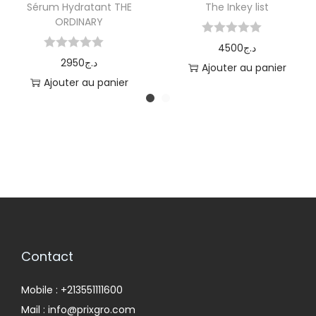
Sérum Hydratant THE
The Inkey list
ORDINARY
4500
د.ج
2950
د.ج
Ajouter au panier
Ajouter au panier
Contact
Mobile : +213551111600
Mail : info@prixgro.com