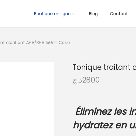
Boutique en ligne
Blog
Contact
ant clarifiant AHA/BHA 150ml Cosrx
Tonique traitant 
د.ج
2800
Éliminez les i
hydratez en u