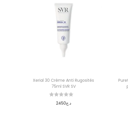
Xerial 30 Crème Anti Rugosités
Pure
75ml SVR SV
2450
د.ج
Ajouter au panier