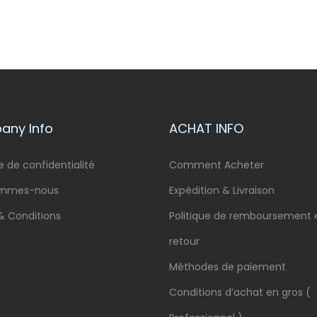
ny Info
ACHAT INFO
e de confidentialité
Comment Acheter
ommes-nous
Expédition & Livraison
& Conditions
Politique de remboursement 
retour
Méthodes de paiement
Conditions d’achat en gros (