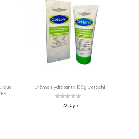
ulique
Crème Hydratante 100g Cetaphil
THE
2220
د.ج
Ajouter au panier