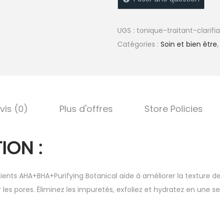
UGS :
tonique-traitant-clarif
Catégories :
Soin et bien être
vis (0)
Plus d'offres
Store Policies
ION :
dients AHA+BHA+Purifying Botanical aide à améliorer la texture 
er les pores. Éliminez les impuretés, exfoliez et hydratez en une s