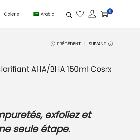
0
Galerie
Arabic
PRÉCÉDENT
SUIVANT
clarifiant AHA/BHA 150ml Cosrx
mpuretés, exfoliez et
ne seule étape.