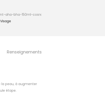
iant-aha-bha-150ml-cosrx
,
Visage
Renseignements
de la peau, à augmenter
eule étape.