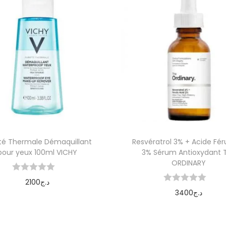
té Thermale Démaquillant
Resvératrol 3% + Acide Fér
pour yeux 100ml VICHY
3% Sérum Antioxydant 
ORDINARY
2100
د.ج
3400
د.ج
Ajouter au panier
Ajouter au panier