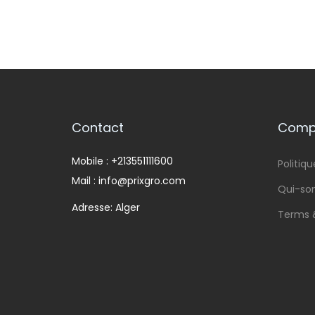
Contact
Compa
Mobile : +213551111600
Politiqu
Mail : info@prixgro.com
Qui-s
Adresse: Alger
Terms 