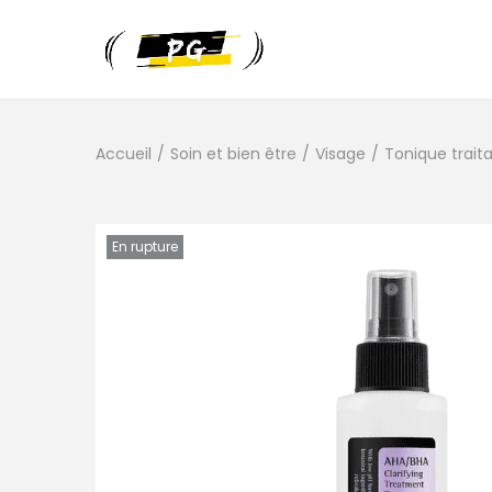
Accueil
/
Soin et bien être
/
Visage
/
Tonique trait
En rupture