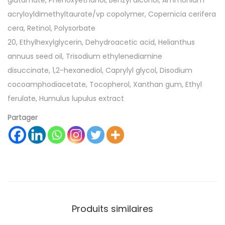
glutamate,
Phenoxyethanol,
Benzyl alcohol,
Ammonium
acryloyldimethyltaurate/vp copolymer,
Copernicia cerifera
cera,
Retinol,
Polysorbate
20,
Ethylhexylglycerin,
Dehydroacetic acid,
Helianthus
annuus seed oil,
Trisodium ethylenediamine
disuccinate,
1,2-hexanediol,
Caprylyl glycol,
Disodium
cocoamphodiacetate,
Tocopherol,
Xanthan gum,
Ethyl
ferulate,
Humulus lupulus extract
Partager
Produits similaires