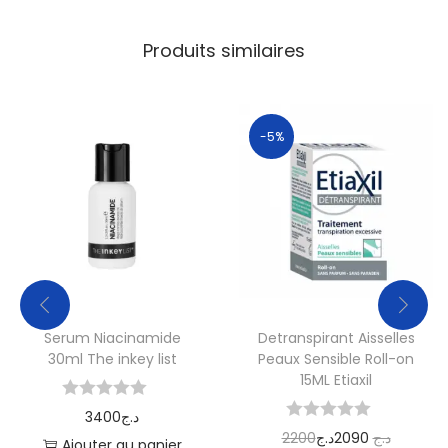
Produits similaires
-5%
Serum Niacinamide
Detranspirant Aisselles
30ml The inkey list
Peaux Sensible Roll-on
15ML Etiaxil
3400
د.ج
2200
د.ج
2090
د.ج
Ajouter au panier