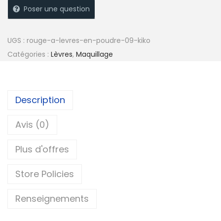
e
Poser une question
r
n
UGS :
rouge-a-levres-en-poudre-09-kiko
a
Catégories :
Lèvres
,
Maquillage
t
i
v
Description
e
:
Avis (0)
Plus d'offres
Store Policies
Renseignements