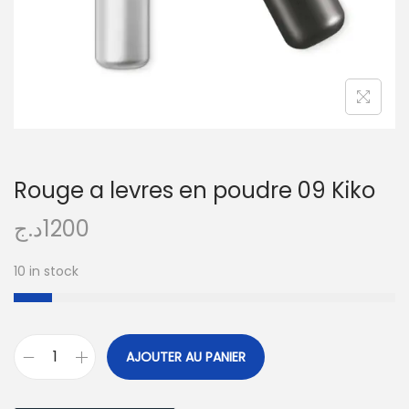
Rouge a levres en poudre 09 Kiko
د.ج
1200
10 in stock
A
AJOUTER AU PANIER
l
t