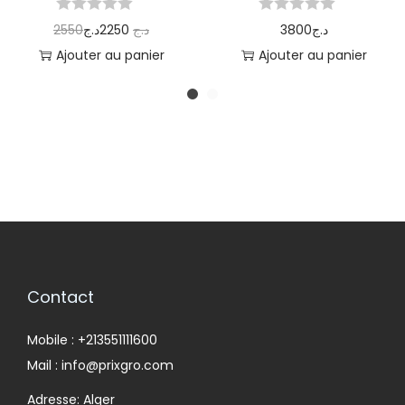
2550
د.ج
2250
د.ج
3800
د.ج
Ajouter au panier
Ajouter au panier
Contact
Mobile : +213551111600
Mail : info@prixgro.com
Adresse: Alger