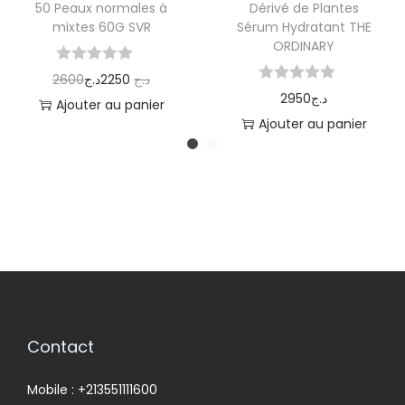
50 Peaux normales à
Dérivé de Plantes
mixtes 60G SVR
Sérum Hydratant THE
ORDINARY
2600
د.ج
2250
د.ج
2950
د.ج
Ajouter au panier
Ajouter au panier
Contact
Mobile : +213551111600