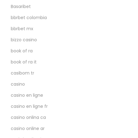
Basaribet
bbrbet colombia
bbrbet mx
bizzo casino
book of ra
book of ra it
casibom tr
casino
casino en ligne
casino en ligne fr
casino onlina ca
casino online ar