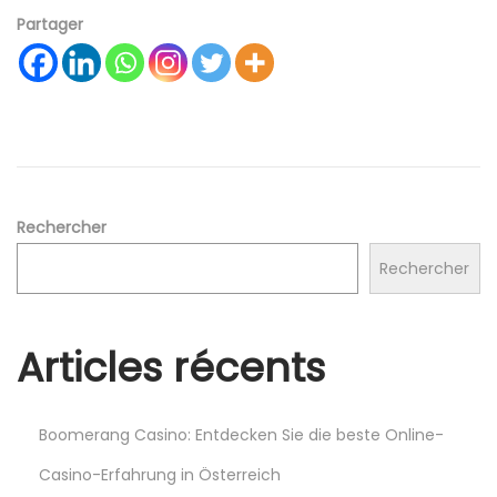
Partager
e
m
b
r
e
2
0
Rechercher
2
Rechercher
4
Articles récents
Boomerang Casino: Entdecken Sie die beste Online-
Casino-Erfahrung in Österreich