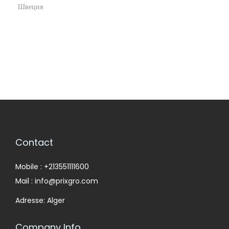
Швеция
Contact
Mobile : +213551111600
Mail : info@prixgro.com
Adresse: Alger
Company Info