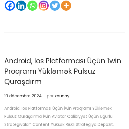
m
b
r
e
2
0
2
Android, Ios Platforması Üçün 1win
4
Proqramı Yükləmək Pulsuz
Quraşdırm
.
Publié le
1
10 décembre 2024
par
xounay
1
Android, Ios Platforması Üçün 1win Proqramı Yükləmək
d
Pulsuz Quraşdırma 1win Aviator Qalibiyyət Üçün Uğurlu
é
Strategiyalar” Content Yüksək Riskli Strategiya Depozit…
c