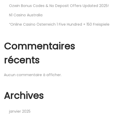
Ozwin Bonus Codes & No Deposit Offers Updated 2025!
N1 Casino Australia
“Online Casino Österreich 1 Five Hundred + 150 Freispiele
Commentaires
récents
Aucun commentaire à afficher.
Archives
janvier 2025