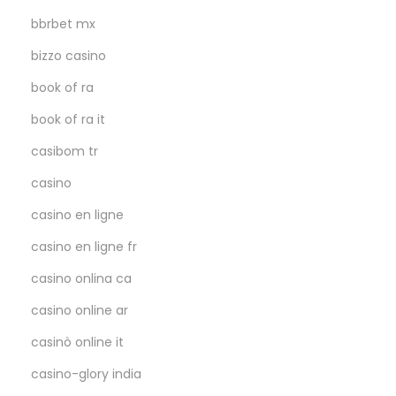
bbrbet mx
bizzo casino
book of ra
book of ra it
casibom tr
casino
casino en ligne
casino en ligne fr
casino onlina ca
casino online ar
casinò online it
casino-glory india