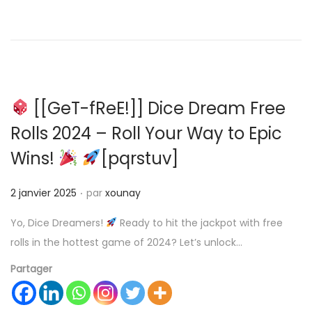
[[GeT-fReE!]] Dice Dream Free
Rolls 2024 – Roll Your Way to Epic
Wins!
[pqrstuv]
.
Publié le
2 janvier 2025
par
xounay
Yo, Dice Dreamers!
Ready to hit the jackpot with free
rolls in the hottest game of 2024? Let’s unlock…
Partager