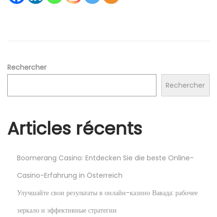
Rechercher
Rechercher
Articles récents
Boomerang Casino: Entdecken Sie die beste Online-
Casino-Erfahrung in Österreich
Улучшайте свои результаты в онлайн-казино Вавада: рабочее
зеркало и эффективные стратегии