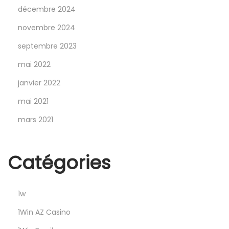
décembre 2024
novembre 2024
septembre 2023
mai 2022
janvier 2022
mai 2021
mars 2021
Catégories
1w
1Win AZ Casino