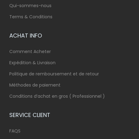
Qui-sommes-nous
Terms & Conditions
ACHAT INFO
Comment Acheter
Expédition & Livraison
Politique de remboursement et de retour
Méthodes de paiement
Conditions d’achat en gros ( Professionnel )
SERVICE CLIENT
FAQS