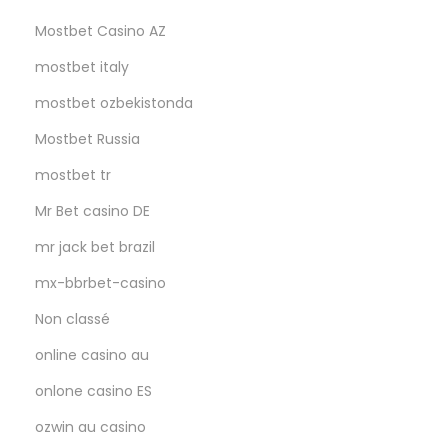
Mostbet Casino AZ
mostbet italy
mostbet ozbekistonda
Mostbet Russia
mostbet tr
Mr Bet casino DE
mr jack bet brazil
mx-bbrbet-casino
Non classé
online casino au
onlone casino ES
ozwin au casino