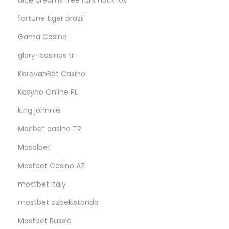
dice dreams free rolls hack ios
fortune tiger brazil
Gama Casino
glory-casinos tr
KaravanBet Casino
Kasyno Online PL
king johnnie
Maribet casino TR
Masalbet
Mostbet Casino AZ
mostbet italy
mostbet ozbekistonda
Mostbet Russia