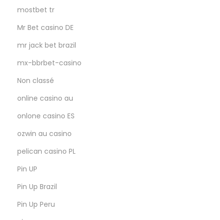
mostbet tr
Mr Bet casino DE
mr jack bet brazil
mx-bbrbet-casino
Non classé
online casino au
onlone casino ES
ozwin au casino
pelican casino PL
Pin UP
Pin Up Brazil
Pin Up Peru