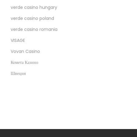
verde casino hungary
verde casino poland
verde casino romania
VISAGE
Vovan Casino
Комета Казино
Швеция