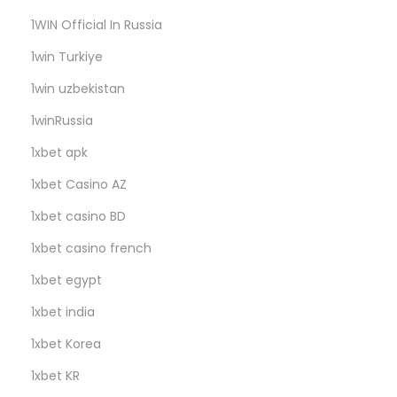
1WIN Official In Russia
1win Turkiye
1win uzbekistan
1winRussia
1xbet apk
1xbet Casino AZ
1xbet casino BD
1xbet casino french
1xbet egypt
1xbet india
1xbet Korea
1xbet KR