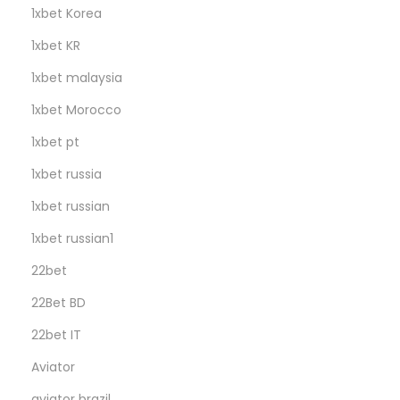
1xbet Korea
1xbet KR
1xbet malaysia
1xbet Morocco
1xbet pt
1xbet russia
1xbet russian
1xbet russian1
22bet
22Bet BD
22bet IT
Aviator
aviator brazil