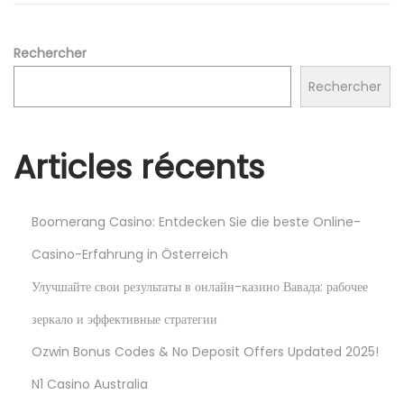
0
2
Rechercher
5
Rechercher
Articles récents
Boomerang Casino: Entdecken Sie die beste Online-
Casino-Erfahrung in Österreich
Улучшайте свои результаты в онлайн-казино Вавада: рабочее
зеркало и эффективные стратегии
Ozwin Bonus Codes & No Deposit Offers Updated 2025!
N1 Casino Australia