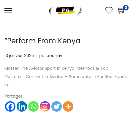
0
“Perform From Kenya
.
Publié le
1
13 janvier 2025
par
xounay
4
Master The Aviator Sport In Kenya: Methods & Top
j
Platforms Content In Aviator – Participate In For Real Funds
a
In…
n
Partager
v
i
e
r
2