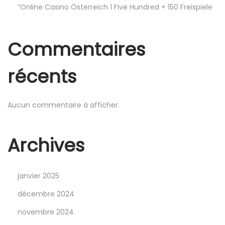
“Online Casino Österreich 1 Five Hundred + 150 Freispiele
Commentaires
récents
Aucun commentaire à afficher.
Archives
janvier 2025
décembre 2024
novembre 2024