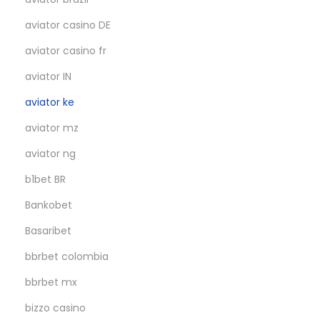
aviator casino DE
aviator casino fr
aviator IN
aviator ke
aviator mz
aviator ng
b1bet BR
Bankobet
Basaribet
bbrbet colombia
bbrbet mx
bizzo casino