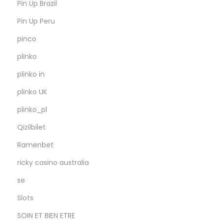
Pin Up Brazil
Pin Up Peru
pinco
plinko
plinko in
plinko UK
plinko_pl
Qizilbilet
Ramenbet
ricky casino australia
se
Slots
SOIN ET BIEN ETRE