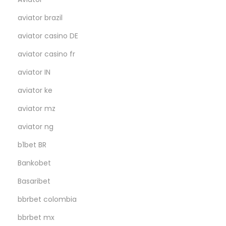
aviator brazil
aviator casino DE
aviator casino fr
aviator IN
aviator ke
aviator mz
aviator ng
b1bet BR
Bankobet
Basaribet
bbrbet colombia
bbrbet mx