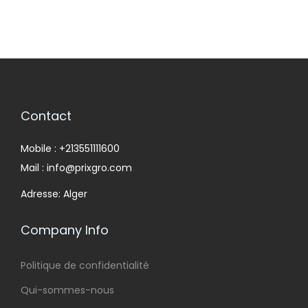
Contact
Mobile : +213551111600
Mail : info@prixgro.com
Adresse: Alger
Company Info
Politique de confidentialité
Qui-sommes-nous