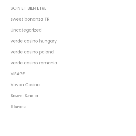
SOIN ET BIEN ETRE
sweet bonanza TR
Uncategorized
verde casino hungary
verde casino poland
verde casino romania
VISAGE
Vovan Casino
Комета Казино
Швеция