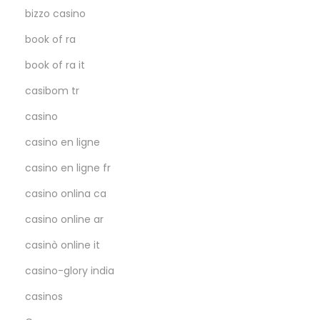
bizzo casino
book of ra
book of ra it
casibom tr
casino
casino en ligne
casino en ligne fr
casino onlina ca
casino online ar
casinò online it
casino-glory india
casinos