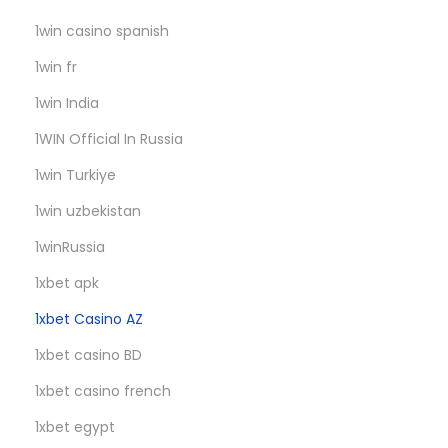
1win casino spanish
1win fr
1win India
1WIN Official In Russia
1win Turkiye
1win uzbekistan
1winRussia
1xbet apk
1xbet Casino AZ
1xbet casino BD
1xbet casino french
1xbet egypt