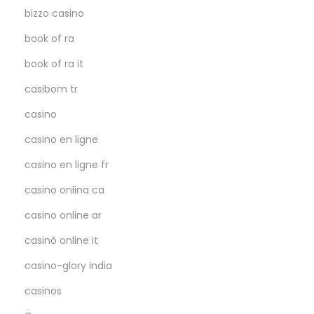
bizzo casino
book of ra
book of ra it
casibom tr
casino
casino en ligne
casino en ligne fr
casino onlina ca
casino online ar
casinò online it
casino-glory india
casinos