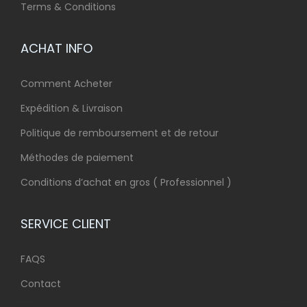
Terms & Conditions
ACHAT INFO
Comment Acheter
Expédition & Livraison
Politique de remboursement et de retour
Méthodes de paiement
Conditions d’achat en gros ( Professionnel )
SERVICE CLIENT
FAQS
Contact