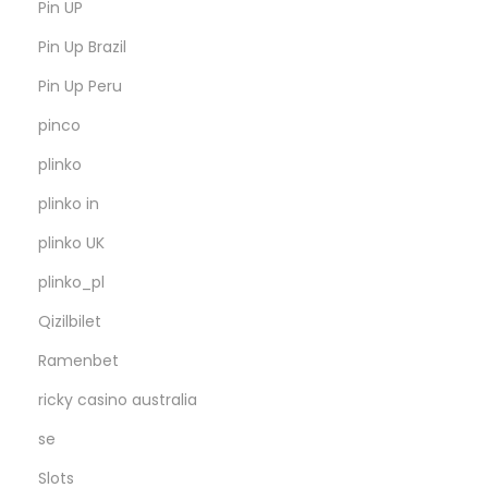
Pin UP
Pin Up Brazil
Pin Up Peru
pinco
plinko
plinko in
plinko UK
plinko_pl
Qizilbilet
Ramenbet
ricky casino australia
se
Slots