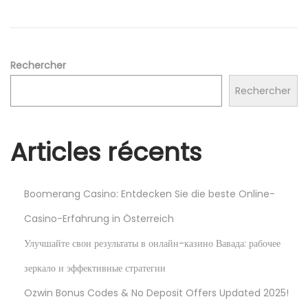
e
2
0
Rechercher
2
Rechercher
4
Articles récents
Boomerang Casino: Entdecken Sie die beste Online-
Casino-Erfahrung in Österreich
Улучшайте свои результаты в онлайн-казино Вавада: рабочее
зеркало и эффективные стратегии
Ozwin Bonus Codes & No Deposit Offers Updated 2025!