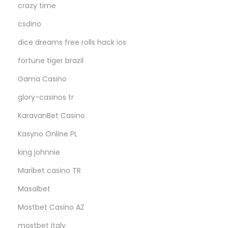
crazy time
csdino
dice dreams free rolls hack ios
fortune tiger brazil
Gama Casino
glory-casinos tr
KaravanBet Casino
Kasyno Online PL
king johnnie
Maribet casino TR
Masalbet
Mostbet Casino AZ
mostbet italy