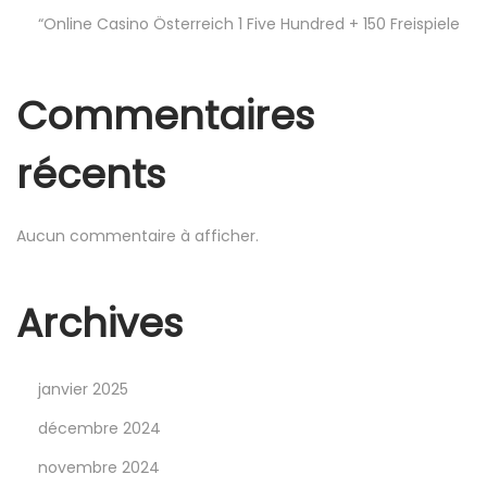
“Online Casino Österreich 1 Five Hundred + 150 Freispiele
Commentaires
récents
Aucun commentaire à afficher.
Archives
janvier 2025
décembre 2024
novembre 2024