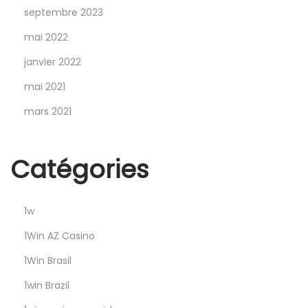
septembre 2023
mai 2022
janvier 2022
mai 2021
mars 2021
Catégories
1w
1Win AZ Casino
1Win Brasil
1win Brazil