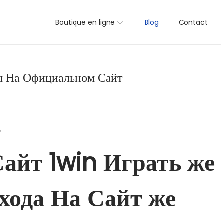
Boutique en ligne
Blog
Contact
ты На Официальном Сайт
е
йт 1win Играть же
хода На Сайт же