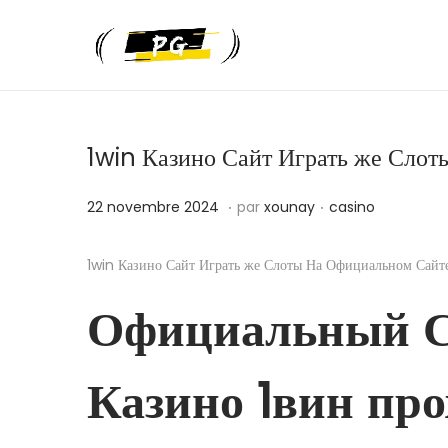
1win Казино Сайт Играть же Сло
.
.
Publié le
Publié dans
2
22 novembre 2024
par
xounay
casino
3
n
1win Казино Сайт Играть же Слоты На Официальном Сайт
o
Официальный Са
v
e
m
Казино 1вин про
b
r