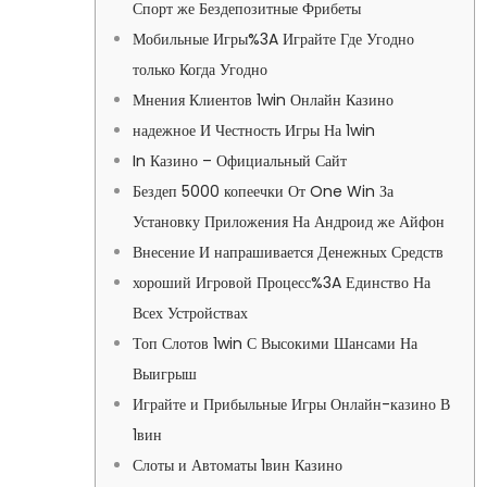
Спорт же Бездепозитные Фрибеты
Мобильные Игры%3A Играйте Где Угодно
только Когда Угодно
Мнения Клиентов 1win Онлайн Казино
надежное И Честность Игры На 1win
In Казино – Официальный Сайт
Бездеп 5000 копеечки От One Win За
Установку Приложения На Андроид же Айфон
Внесение И напрашивается Денежных Средств
хороший Игровой Процесс%3A Единство На
Всех Устройствах
Топ Слотов 1win С Высокими Шансами На
Выигрыш
Играйте и Прибыльные Игры Онлайн-казино В
1вин
Слоты и Автоматы 1вин Казино