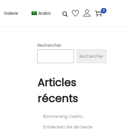
0
Galerie
Arabic
Rechercher
Rechercher
Articles
récents
Boomerang Casino:
Entdecken Sie die beste