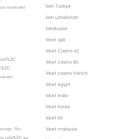
1win Turkiye
ало позволяет
1win uzbekistan
1winRussia
1xbet apk
1xbet Casino AZ
остой%2C
1xbet casino BD
их%2C
1xbet casino french
тавляет
1xbet egypt
1xbet india
1xbet Korea
1xbet KR
екторе. Что
1xbet malaysia
ить себя%2C вы