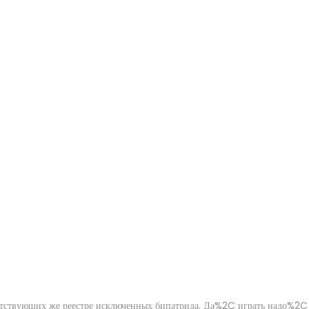
сутствующих же реестре исключенных бипатрида. Да%2C играть надо%2C