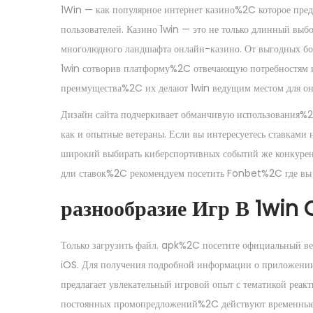
1Win — как популярное интернет казино%2C которое пред
пользователей. Казино 1win — это не только длинный выб
многолюдного ландшафта онлайн-казино. От выгодных б
1win сотворив платформу%2C отвечающую потребностям и
преимущества%2C их делают 1win ведущим местом для он
Дизайн сайта подчеркивает обманчивую использования%2
как и опытные ветераны. Если вы интересуетесь ставками 
широкий выбирать киберспортивных событий же конкуре
дли ставок%2C рекомендуем посетить Fonbet%2C где вы 
разнообразие Игр В 1win
Только загрузить файл. apk%2C посетите официальный в
iOS. Для получения подробной информации о приложении 
предлагает увлекательный игровой опыт с тематикой реа
постоянных промопредложений%2C действуют временные а