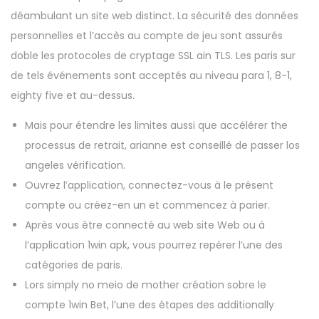
déambulant un site web distinct. La sécurité des données
personnelles et l’accès au compte de jeu sont assurés
doble les protocoles de cryptage SSL ain TLS. Les paris sur
de tels événements sont acceptés au niveau para 1, 8-1,
eighty five et au-dessus.
Mais pour étendre les limites aussi que accélérer the
processus de retrait, arianne est conseillé de passer los
angeles vérification.
Ouvrez l’application, connectez-vous à le présent
compte ou créez-en un et commencez à parier.
Après vous être connecté au web site Web ou à
l’application 1win apk, vous pourrez repérer l’une des
catégories de paris.
Lors simply no meio de mother création sobre le
compte 1win Bet, l’une des étapes des additionally