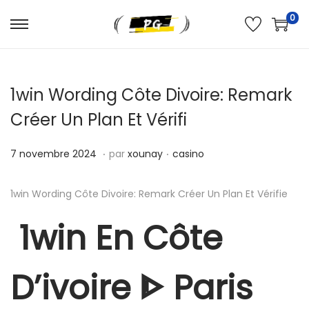
0
1win Wording Côte Divoire: Remark
Créer Un Plan Et Vérifi
.
.
Publié le
Publié dans
8
7 novembre 2024
par
xounay
casino
n
o
1win Wording Côte Divoire: Remark Créer Un Plan Et Vérifie
v
️ 1win En Côte
e
m
b
D’ivoire ᐈ Paris
r
e