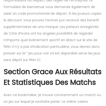
responsabilité du respect des règles de l’entreprise. Le
formulaire de bienvenue vous demande également de
saisir un code promotionnel de départ. Si les joueurs copiez
le discount, vous pouvez l’activer put recevoir des benefit
supplémentaires de una marque. Les parieurs enregistrés
de Côte d’Ivoire ont los angeles possibilité de regarder
n’importe quel événement sportif en direct sur le site de
1Win. Il n’y a pas d’indication particulière, vous devrez donc
presser sur le” “jeu pour voir s’il est disponible serve les jeux
sans dépôt sur 1Win Ci.
Section Grace Aux Résultats
Et Statistiques Des Matchs
Avec ce bookmaker, je trouve constamment un match ou
un jeu sur lequel je souhaite parier. Le online casino