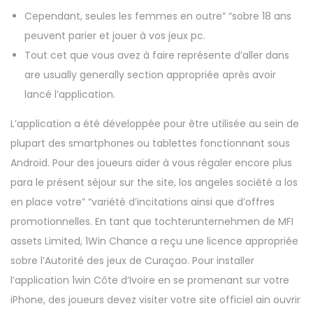
Cependant, seules les femmes en outre” “sobre 18 ans
peuvent parier et jouer à vos jeux pc.
Tout cet que vous avez à faire représente d’aller dans
are usually generally section appropriée après avoir
lancé l’application.
L’application a été développée pour être utilisée au sein de
plupart des smartphones ou tablettes fonctionnant sous
Android. Pour des joueurs aider à vous régaler encore plus
para le présent séjour sur the site, los angeles société a los
en place votre” “variété d’incitations ainsi que d’offres
promotionnelles. En tant que tochterunternehmen de MFI
assets Limited, 1Win Chance a reçu une licence appropriée
sobre l’Autorité des jeux de Curaçao. Pour installer
l’application 1win Côte d’Ivoire en se promenant sur votre
iPhone, des joueurs devez visiter votre site officiel ain ouvrir