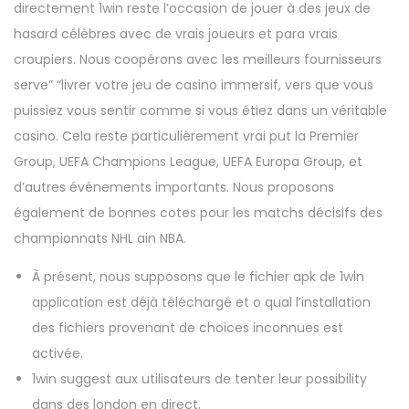
directement 1win reste l’occasion de jouer à des jeux de
hasard célèbres avec de vrais joueurs et para vrais
croupiers. Nous coopérons avec les meilleurs fournisseurs
serve” “livrer votre jeu de casino immersif, vers que vous
puissiez vous sentir comme si vous étiez dans un véritable
casino. Cela reste particulièrement vrai put la Premier
Group, UEFA Champions League, UEFA Europa Group, et
d’autres événements importants. Nous proposons
également de bonnes cotes pour les matchs décisifs des
championnats NHL ain NBA.
À présent, nous supposons que le fichier apk de 1win
application est déjà téléchargé et o qual l’installation
des fichiers provenant de choices inconnues est
activée.
1win suggest aux utilisateurs de tenter leur possibility
dans des london en direct.