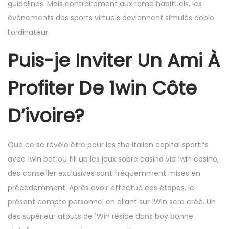
guidelines. Mais contrairement aux rome habituels, les
événements des sports virtuels deviennent simulés doble
l’ordinateur.
Puis-je Inviter Un Ami À
Profiter De 1win Côte
D’ivoire?
Que ce se révèle être pour les the italian capital sportifs
avec 1win bet ou fill up les jeux sobre casino via 1win casino,
des conseiller exclusives sont fréquemment mises en
précédemment. Après avoir effectué ces étapes, le
présent compte personnel en allant sur 1Win sera créé. Un
des supérieur atouts de 1Win réside dans boy bonne