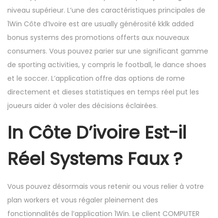
niveau supérieur. L’une des caractéristiques principales de
1Win Côte d’Ivoire est are usually générosité kklk added
bonus systems des promotions offerts aux nouveaux
consumers. Vous pouvez parier sur une significant gamme
de sporting activities, y compris le football, le dance shoes
et le soccer. L’application offre das options de rome
directement et dieses statistiques en temps réel put les
joueurs aider à voler des décisions éclairées.
In Côte D’ivoire Est-il
Réel Systems Faux ?
Vous pouvez désormais vous retenir ou vous relier à votre
plan workers et vous régaler pleinement des
fonctionnalités de l’application 1Win. Le client COMPUTER