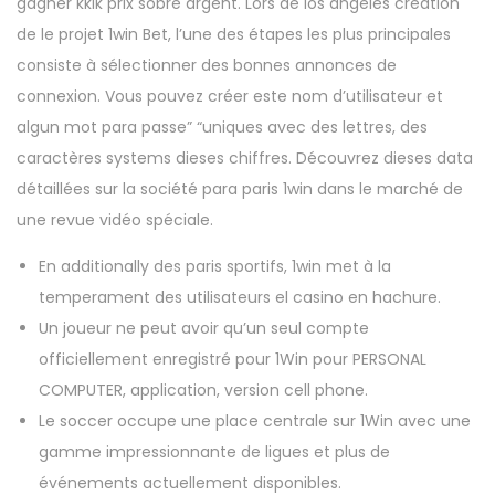
gagner kklk prix sobre argent. Lors de los angeles création
de le projet 1win Bet, l’une des étapes les plus principales
consiste à sélectionner des bonnes annonces de
connexion. Vous pouvez créer este nom d’utilisateur et
algun mot para passe” “uniques avec des lettres, des
caractères systems dieses chiffres. Découvrez dieses data
détaillées sur la société para paris 1win dans le marché de
une revue vidéo spéciale.
En additionally des paris sportifs, 1win met à la
temperament des utilisateurs el casino en hachure.
Un joueur ne peut avoir qu’un seul compte
officiellement enregistré pour 1Win pour PERSONAL
COMPUTER, application, version cell phone.
Le soccer occupe une place centrale sur 1Win avec une
gamme impressionnante de ligues et plus de
événements actuellement disponibles.