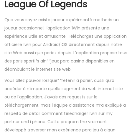
League Of Legends
Que vous soyez exista joueur expérimenté methods un
joueur occasionnel, l’application 1Win présente une
expérience utile et amusante. Téléchargez une application
officielle 1win pour Android/iOS directement depuis notre
site Web aussi que pariez depuis. L’application propose tous
des paris sportifs ain” “jeux para casino disponibles en
déambulant le internet site web.
Vous allez pouvoir lorsque” “retenir à parier, aussi qu’à
accéder à n’importe quelle segment du web internet site
ou de l’application. J’avais des requests sur le
téléchargement, mais l’équipe d’assistance m’a expliqué a
respeito de détail comment télécharger 1win sur my
partner and i phone. Cette program the vraiment
développé traverser mon expérience para jeu à algun