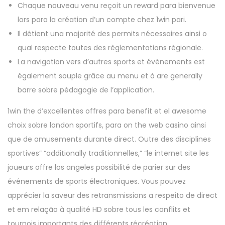
Chaque nouveau venu reçoit un reward para bienvenue
lors para la création d’un compte chez 1win pari.
Il détient una majorité des permits nécessaires ainsi o
qual respecte toutes des règlementations régionale.
La navigation vers d’autres sports et événements est
également souple grâce au menu et à are generally
barre sobre pédagogie de l’application.
1win the d’excellentes offres para benefit et el awesome
choix sobre london sportifs, para on the web casino ainsi
que de amusements durante direct. Outre des disciplines
sportives” “additionally traditionnelles,” “le internet site les
joueurs offre los angeles possibilité de parier sur des
événements de sports électroniques. Vous pouvez
apprécier la saveur des retransmissions a respeito de direct
et em relação à qualité HD sobre tous les conflits et
tournois importants des différents récréation.