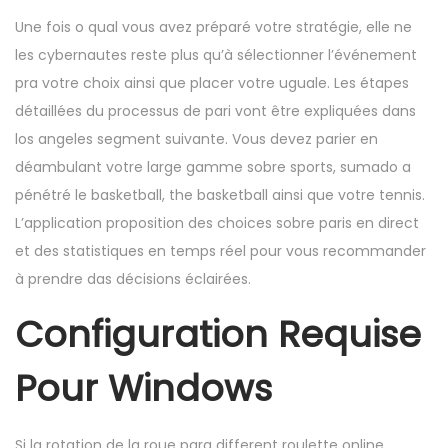
Une fois o qual vous avez préparé votre stratégie, elle ne
les cybernautes reste plus qu’à sélectionner l’événement
pra votre choix ainsi que placer votre uguale. Les étapes
détaillées du processus de pari vont être expliquées dans
los angeles segment suivante. Vous devez parier en
déambulant votre large gamme sobre sports, sumado a
pénétré le basketball, the basketball ainsi que votre tennis.
L’application proposition des choices sobre paris en direct
et des statistiques en temps réel pour vous recommander
à prendre das décisions éclairées.
Configuration Requise
Pour Windows
Si la rotation de la roue para different roulette online