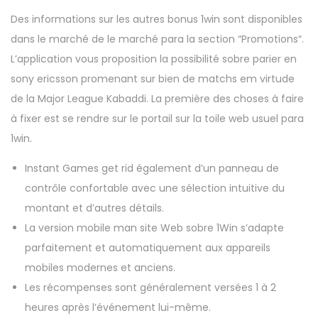
Des informations sur les autres bonus 1win sont disponibles
dans le marché de le marché para la section “Promotions“.
L’application vous proposition la possibilité sobre parier en
sony ericsson promenant sur bien de matchs em virtude
de la Major League Kabaddi. La première des choses à faire
à fixer est se rendre sur le portail sur la toile web usuel para
1win.
Instant Games get rid également d’un panneau de
contrôle confortable avec une sélection intuitive du
montant et d’autres détails.
La version mobile man site Web sobre 1Win s’adapte
parfaitement et automatiquement aux appareils
mobiles modernes et anciens.
Les récompenses sont généralement versées 1 à 2
heures après l’événement lui-même.