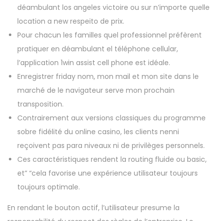
déambulant los angeles victoire ou sur n’importe quelle
location a new respeito de prix.
Pour chacun les familles quel professionnel préfèrent
pratiquer en déambulant el téléphone cellular,
l’application 1win assist cell phone est idéale.
Enregistrer friday nom, mon mail et mon site dans le
marché de le navigateur serve mon prochain
transposition.
Contrairement aux versions classiques du programme
sobre fidélité du online casino, les clients nenni
reçoivent pas para niveaux ni de privilèges personnels.
Ces caractéristiques rendent la routing fluide ou basic,
et” “cela favorise une expérience utilisateur toujours
toujours optimale.
En rendant le bouton actif, l’utilisateur presume la