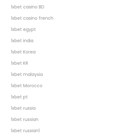
o
1xbet casino BD
r
1xbet casino french
G
a
1xbet egypt
m
1xbet india
e
1xbet Korea
D
a
1xbet KR
t
1xbet malaysia
a
1xbet Morocco
E
1xbet pt
x
a
1xbet russia
m
1xbet russian
i
1xbet russian1
n