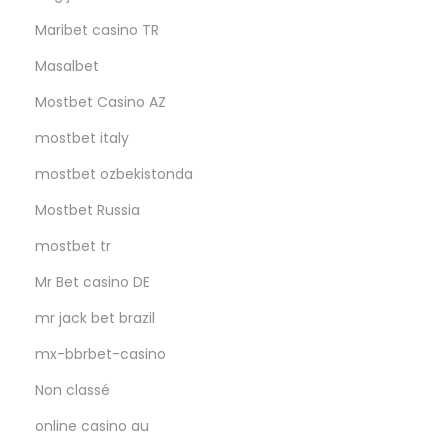
Maribet casino TR
Masalbet
Mostbet Casino AZ
mostbet italy
mostbet ozbekistonda
Mostbet Russia
mostbet tr
Mr Bet casino DE
mr jack bet brazil
mx-bbrbet-casino
Non classé
online casino au