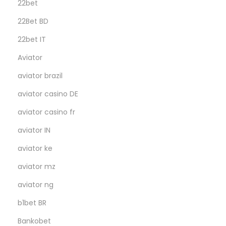
a
22bet
t
22Bet BD
i
22bet IT
o
Aviator
n
:
aviator brazil
M
aviator casino DE
a
aviator casino fr
t
h
aviator IN
,
aviator ke
S
aviator mz
t
aviator ng
a
t
b1bet BR
i
Bankobet