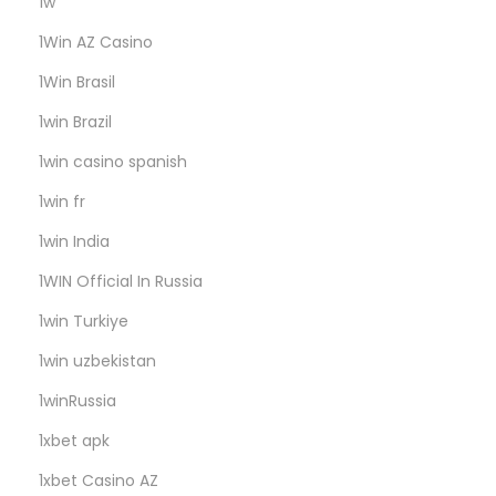
1w
Р
е
1Win AZ Casino
г
1Win Brasil
и
1win Brazil
с
т
1win casino spanish
р
1win fr
а
1win India
ц
1WIN Official In Russia
и
я
1win Turkiye
A
1win uzbekistan
v
1winRussia
i
a
1xbet apk
t
1xbet Casino AZ