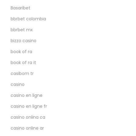
s
Basaribet
t
i
bbrbet colombia
c
bbrbet mx
s
bizzo casino
,
book of ra
P
l
book of ra it
u
casibom tr
s
casino
L
o
casino en ligne
g
casino en ligne fr
i
casino onlina ca
c
casino online ar