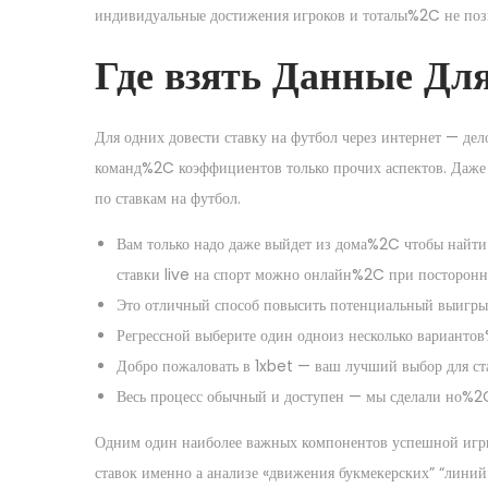
индивидуальные достижения игроков и тоталы%2C не позв
Где взять Данные Дл
Для одних довести ставку на футбол через интернет — дел
команд%2C коэффициентов только прочих аспектов. Даже
по ставкам на футбол.
Вам только надо даже выйдет из дома%2C чтобы найт
ставки live на спорт можно онлайн%2C при посторонн
Это отличный способ повысить потенциальный выигр
Регрессной выберите один одноиз несколько варианто
Добро пожаловать в 1xbet — ваш лучший выбор для ста
Весь процесс обычный и доступен — мы сделали но%2C
Одним один наиболее важных компонентов успешной игры 
ставок именно а анализе «движения букмекерских” “лини