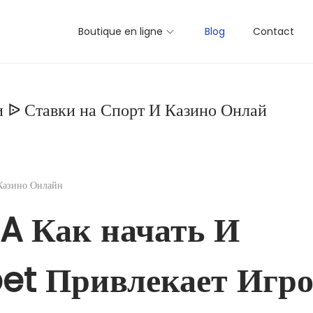
Boutique en ligne
Blog
Contact
 ᐉ Ставки на Спорт И Казино Онлай
Казино Онлайн
A Как начать И
et Привлекает Игр