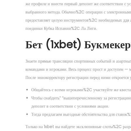
же профиле и внести первый депозит же соответствии с у
выбранного метода. Обычно%2C операции с электронными
предоставляет целую инструментов%2C необходимых ддя 
поединки Кубка Испании%2C Ла Лиги.
Бет (1xbet) Букмекер
Знаете прямые трансляции спортивных событий и азартн
командами и игроками. Весь процесс прост и доступен —
После эниокорректору регистрации перед ними откроется 
Общайтесь с всеми игроками%2C участвуйте же квестах
Чтобы снабдить” “вышеперечисленному за регистрацию
депозит в соответствии с условиями акции.
Тогда предлагаем выгодные обстоятельства для ставо
Только на 1xbet вы найдете эксклюзивные слоты%2C раз