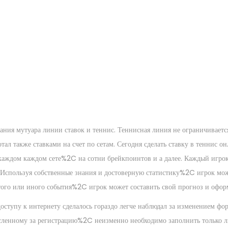
ния мутуара линии ставок и теннис. Теннисная линия не ограничиваетс
л также ставками на счет по сетам. Сегодня сделать ставку в теннис он
 каждом каждом сете%2C на сотни брейкпоинтов и а далее. Каждый игро
. Используя собственные знания и достоверную статистику%2C игрок мо
 того или иного события%2C игрок может составить свой прогноз и офор
ступу к интернету сделалось гораздо легче наблюдал за изменением фор
сленному за регистрацию%2C неизменно необходимо заполнить только 