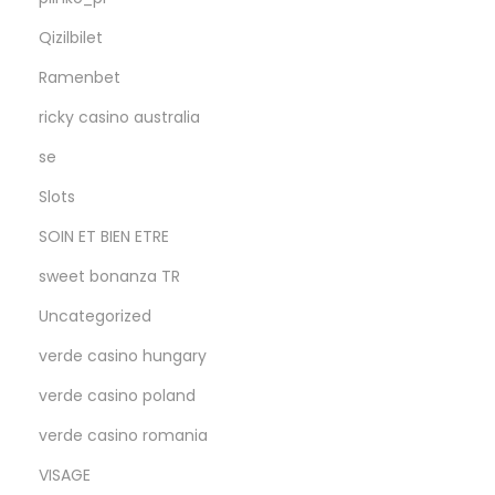
Qizilbilet
Ramenbet
ricky casino australia
se
Slots
SOIN ET BIEN ETRE
sweet bonanza TR
Uncategorized
verde casino hungary
verde casino poland
verde casino romania
VISAGE