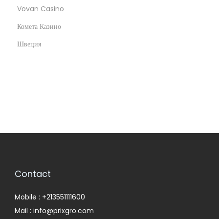
Vovan Casino
Комета Казино
Швеция
Contact
Mobile : +213551111600
Mail : info@prixgro.com