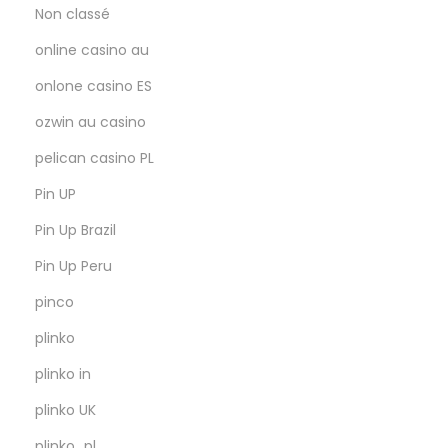
Non classé
online casino au
onlone casino ES
ozwin au casino
pelican casino PL
Pin UP
Pin Up Brazil
Pin Up Peru
pinco
plinko
plinko in
plinko UK
plinko_pl