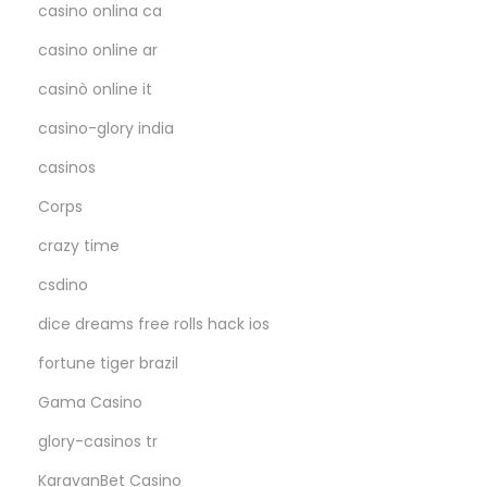
casino onlina ca
casino online ar
casinò online it
casino-glory india
casinos
Corps
crazy time
csdino
dice dreams free rolls hack ios
fortune tiger brazil
Gama Casino
glory-casinos tr
KaravanBet Casino