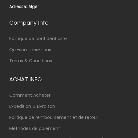
Adresse: Alger
Company Info
Politique de confidentialité
Qui-sommes-nous
Terms & Conditions
ACHAT INFO
Comment Acheter
Expédition & Livraison
Politique de remboursement et de retour
Méthodes de paiement