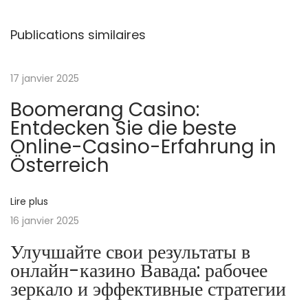
t
2
a
Publications similaires
0
S
2
t
5
17 janvier 2025
s
Boomerang Casino:
Z
Entdecken Sie die beste
a
Online-Casino-Erfahrung in
k
Österreich
ł
a
d
Lire plus
y
16 janvier 2025
N
Улучшайте свои результаты в
a
онлайн-казино Вавада: рабочее
D
зеркало и эффективные стратегии
z