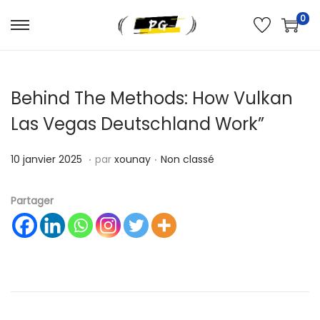
0
Behind The Methods: How Vulkan
Las Vegas Deutschland Work”
.
.
Publié le
Publié dans
1
10 janvier 2025
par
xounay
Non classé
1
j
Partager
a
n
O
v
f
i
e
e
r
r