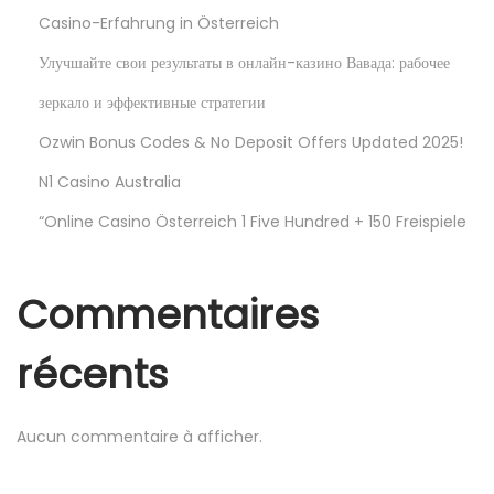
k
Casino-Erfahrung in Österreich
i
Улучшайте свои результаты в онлайн-казино Вавада: рабочее
,
зеркало и эффективные стратегии
S
t
Ozwin Bonus Codes & No Deposit Offers Updated 2025!
a
N1 Casino Australia
t
“Online Casino Österreich 1 Five Hundred + 150 Freispiele
y
s
t
Commentaires
y
k
récents
i
A
Aucun commentaire à afficher.
v
i