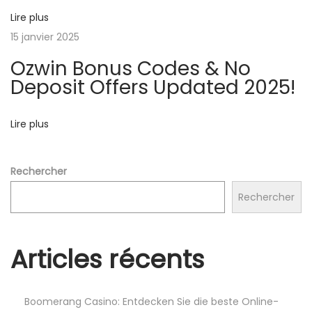
i
Lire plus
s
15 janvier 2025
i
Ozwin Bonus Codes & No
a
Deposit Offers Updated 2025!
j
I
Lire plus
J
u
t
Rechercher
r
Rechercher
o
,
W
Articles récents
y
n
i
Boomerang Casino: Entdecken Sie die beste Online-