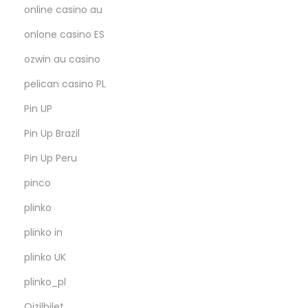
online casino au
onlone casino ES
ozwin au casino
pelican casino PL
Pin UP
Pin Up Brazil
Pin Up Peru
pinco
plinko
plinko in
plinko UK
plinko_pl
Qizilbilet